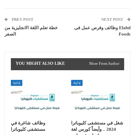
PREV POST
NEXT POST
وظائف وفرص عمل فى Elabd
خطة تعلم اللغة الانجليزية من
Foods
الصفر
YOU MIGHT ALSO LIKE
More From Author
إدارية
إدارية
شغل في مستشفى كليوباترا
وظائف شاغرة في
2024 .. وأيضاً كورس لغة
مستشفى كليوباترا