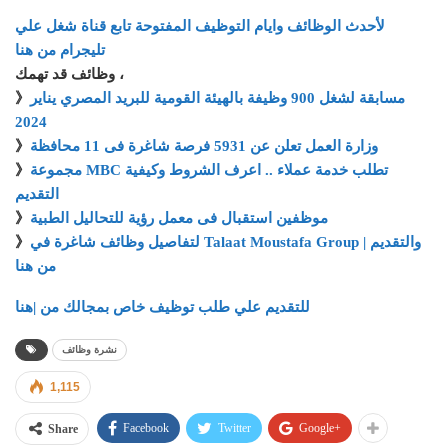
لأحدث الوظائف وايام التوظيف المفتوحة تابع قناة شغل علي
تليجرام من هنا
وظائف قد تهمك ،
مسابقة لشغل 900 وظيفة بالهيئة القومية للبريد المصري يناير
》
2024
وزارة العمل تعلن عن 5931 فرصة شاغرة فى 11 محافظة
》
مجموعة MBC تطلب خدمة عملاء .. اعرف الشروط وكيفية
》
التقديم
موظفين استقبال فى معمل رؤية للتحاليل الطبية
》
لتفاصيل وظائف شاغرة في Talaat Moustafa Group والتقديم |
》
من هنا
للتقديم علي طلب توظيف خاص بمجالك من |هنا
نشرة وظائف
1,115
Facebook
Twitter
Google+
Share