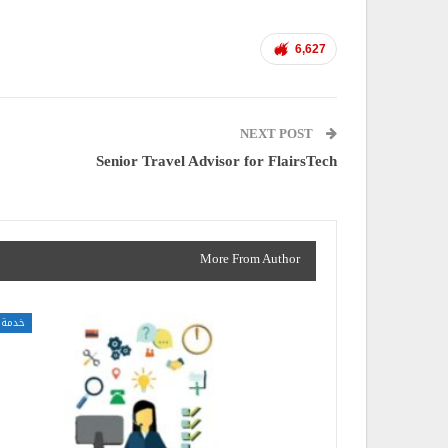
6,627
NEXT POST
Senior Travel Advisor for FlairsTech
More From Author
خدمة 