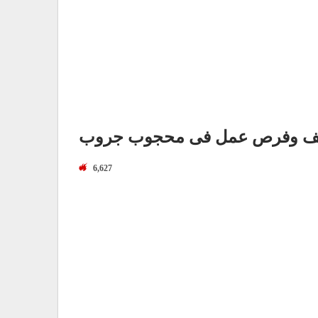
ف وفرص عمل فى محجوب جروب
6,627