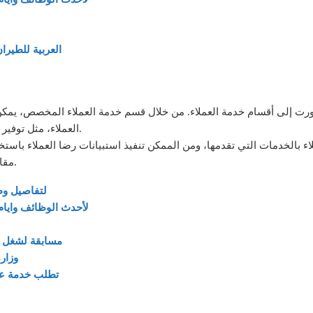
العربية للطيرا
تطورت إلى أقسام خدمة العملاء. من خلال قسم خدمة العملاء المخصص، يم
العملاء، مثل توفير تدريب متسق لجميع الموظفين الذين تفاعلوا مع العملاء.
لخدمات التي تقدمها، ومن الممكن تنفيذ استبيانات رضا العملاء باستخدا
مقابلات عبر الهاتف أو من خلال أداة الاستبيانات الإلكترونية.
لتفاصيل و
لأحدث الوظائف وايام
مسابقة لشغل 900 وظيفة بالهيئة القومية للبريد المصري يناير 2024
وزارة العم
مجموعة MBC تطلب 