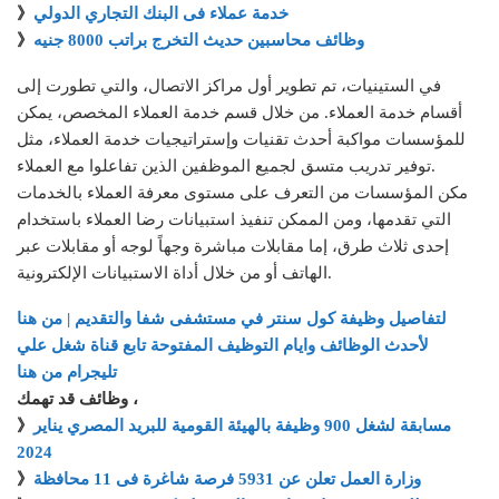
خدمة عملاء فى البنك التجاري الدولي
》
وظائف محاسبين حديث التخرج براتب 8000 جنيه
》
في الستينيات، تم تطوير أول مراكز الاتصال، والتي تطورت إلى
أقسام خدمة العملاء. من خلال قسم خدمة العملاء المخصص، يمكن
للمؤسسات مواكبة أحدث تقنيات وإستراتيجيات خدمة العملاء، مثل
توفير تدريب متسق لجميع الموظفين الذين تفاعلوا مع العملاء.
مكن المؤسسات من التعرف على مستوى معرفة العملاء بالخدمات
التي تقدمها، ومن الممكن تنفيذ استبيانات رضا العملاء باستخدام
إحدى ثلاث طرق، إما مقابلات مباشرة وجهاً لوجه أو مقابلات عبر
الهاتف أو من خلال أداة الاستبيانات الإلكترونية.
لتفاصيل وظيفة كول سنتر في مستشفى شفا والتقديم | من هنا
لأحدث الوظائف وايام التوظيف المفتوحة تابع قناة شغل علي
تليجرام من هنا
وظائف قد تهمك ،
مسابقة لشغل 900 وظيفة بالهيئة القومية للبريد المصري يناير
》
2024
وزارة العمل تعلن عن 5931 فرصة شاغرة فى 11 محافظة
》