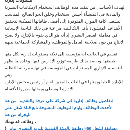
مستويات إدارية
الهدف الأساسي من تنفيذ هذه الوظائف استخدام الإمكانيات البشرية
والمادية في المنشأة أحسن استخدام وخلق الجو الصالح المناسب
لتشغيل كافة الموارد المتوفرة إلى أقصى طاقاتها الممكنة لتحقيق
الأهداف المنشودة بأقل التكاليف، مراعية في ذلك الناحية الإنسانية
في معاملة العنصر البشري إذ أنه هو الذي يقوم بالإنتاج، ولا يصلح
الإنتاج من دون صلاحية العامل والموظف، والمشاركة الجماعية بينهم.
تقسم في الغالب أية مؤسسة إلى ثلاثة مستويات إدارية لكل منها
طبيعتها. ويقصد بذلك طريقة توزيع الإداريين فيها، وعادة ما يظهر
التقسيم الإداري للمستويات في المؤسسة في نهاية مرحلة التنظيم
وهي:
الإدارة العليا ويمثلها في الغالب المدير العام أو رئيس مجلس الإدارة.
الإدارة الوسطى ويمثلها مديروا الأقسام.
لتفاصيل وظائف إدارية فى شركة علي عرفة والتقديم | من هنا
لأحدث الوظائف وايام التوظيف المفتوحة تابع قناة شغل علي
تليجرام من هنا
وظائف قد تهمك ،
مسابقة لشغل 900 وظيفة بالهيئة القومية للبريد المصري يناير
》