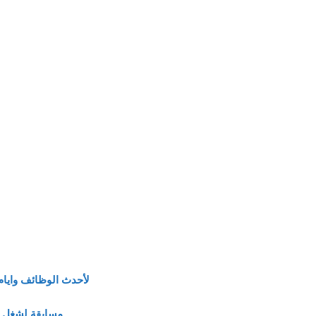
لأحدث الوظائف وايام
مسابقة لشغل 900 وظيفة بالهيئة القومية للبريد المصري يناير 2024