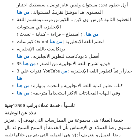
أول خطوة تحدد مستواك ولفين عايز توصل، سيعطيك اختبار
المستوى هذا مؤشرًا تقريبيًا لمستواك :
من هنا
الخطوة الثانية كورس اون لاين .. الكورس مرتب ومقسم اللغة
الإنجليزية الي مستويات
من هنا
( استماع – قراءة – كـتابة – تحدث ) :
كورسات Oxford لتعلم اللغة الإنجليزية |
من هنا
بودكاست باللغة الإنجليزية
أفضل 5 بودكاست لتطوير الانجليزيه :
من هنا
95 فيديو لشرح اللغة الانجليزية من الصفر :
من هنا
3 قنوات علي YouTube خياراً رائعاً لتطوير اللغة الإنجليزية :
من
هنا
كتاب تعليم كتابة اللغة الانجليزية والتحدث بمهارة :
من هنا
وفي النهاية المحادثات الاكثر استخداماً مترجمة :
من هنا
ثانـــياً : خدمة عملاء براتب 13500جنية
نبذه عن الوظيفة
خدمة العملاء هي مجموعة من الممارسات التي تهدف إلى تعزيز
مستوى رضا العملاء اي الإحساس بأن الخدمة أو المنتج المنتج قد نال
رضا العميل و بتعريف أدق: هي العملية التي يتم من خلالها تلبية