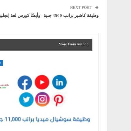
NEXT POST
وظيفة كاشير براتب 4500 جنية– وأيضًا كورس لغة إنجليزية مجانًا
More From Author
م