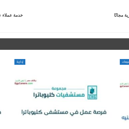
خدمة عملاء عربى براتب 4500 جنية– و
بيعات
إدارية