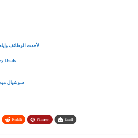
لأحدث الوظائف وايام
وظائف وفرص عمل خد
سوشيال ميديا براتب 5500 جنيه – وأيضًا
ReddIt
Pinterest
Email