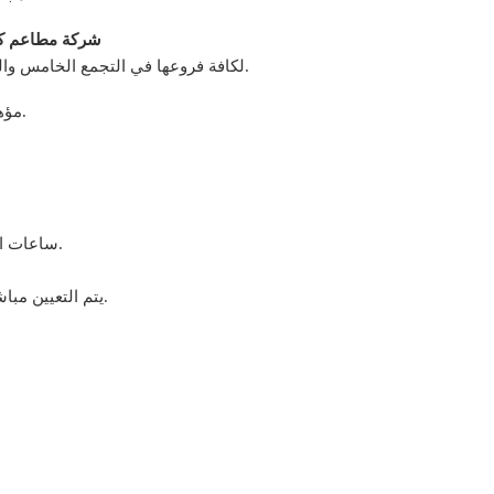
شركة مطاعم كب
لكافة فروعها في التجمع الخامس والرحاب – مصر الجديدة – الزمالك – الشيخ زايد – مدينتي.
مؤهل بكالوريوس تجارة أو ما يعادله (شرط أساسي).
ساعات العمل ٩ من ضمنها فترة راحة ويوم أجازة أسبوعياً.
يتم التعيين مباشرة بعد الموافقة وبعد استكمال مسوغات التعيين.