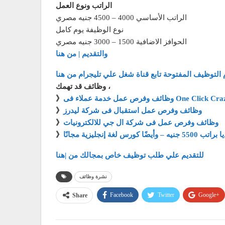
الراتب ونوع العمل
الراتب الأساسي 4000 – 4500 جنيه مصري
نوع الوظيفة يوم كامل
الحوافز الاضافية 1500 – 3000 جنيه مصري
والتقديم | من هنا
 التوظيف المفتوحة تابع قناة شغل علي تليجرام من هنا
وظائف قد تهمك ،
مة عملاء فى One Click Crazy Deals
》
وظائف وفرص عمل استقبال فى شركة ليدرز
》
وظائف وفرص عمل فى شركة ال جي للالكترونيات
》
 كورس لغة إنجليزية مجانًا
》
للتقديم علي طلب توظيف خاص بمجالك من |هنا
نشرة وظائف
Facebook
Twitter
Google+
Share