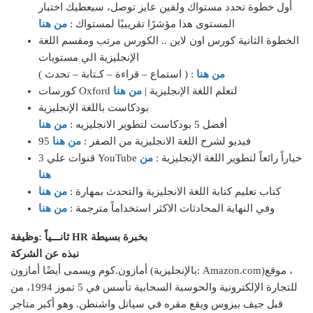
أول خطوة تحدد مستواك ولفين عايز توصل، سيعطيك اختبار
المستوى هذا مؤشرًا تقريبيًا لمستواك :
من هنا
الخطوة الثانية كورس اون لاين .. الكورس مرتب ومقسم اللغة
الإنجليزية الي مستويات
من هنا
( استماع – قراءة – كـتابة – تحدث ) :
كورسات Oxford لتعلم اللغة الإنجليزية |
من هنا
بودكاست باللغة الإنجليزية
أفضل 5 بودكاست لتطوير الانجليزيه :
من هنا
95 فيديو لشرح اللغة الانجليزية من الصفر :
من هنا
3 قنوات علي YouTube خياراً رائعاً لتطوير اللغة الإنجليزية :
من
هنا
كتاب تعليم كتابة اللغة الانجليزية والتحدث بمهارة :
من هنا
وفي النهاية المحادثات الاكثر استخداماً مترجمة :
من هنا
ثانـــياً :وظيفة HR بخبرة بسيطة
نبذه عن الشركة
أمازون.كوم ويسمى أيضًا أمازون (بالإنجليزية: Amazon.com)‏، موقع
للتجارة الإلكترونية والحوسبة السحابية تأسس في 5 تموز 1994، من
قبل جيف بيزوس ويقع مقره في سياتل واشنطن. وهو أكبر متاجر