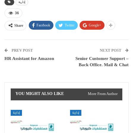
إدارية
36
Facebook
Twitter
Google+
Share
PREV POST
NEXT POST
HR Assistant for Amazon
Senior Customer Support –
Back Office. Mail & Chat
YOU MIGHT ALSO LIKE
More From Author
إدارية
إدارية