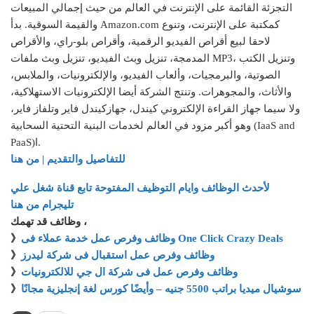
التجزئة القائمة على الإنترنت في العالم من حيث إجمالي المبيعات
والقيمة السوقية. بدأ Amazon.com كمكتبة على الإنترنت، وتنوع
لاحقا لبيع أقراص الفيديو الرقمية، وأقراص بلو-راي، والأقراص
المدمجة، تنزيل وبث الفيديو، تنزيل وبث ملفات MP3، وتنزيل الكتب
الصوتية، والبرمجيات، وألعاب الفيديو، والإلكترونيات، والملابس،
والأثاث، والمجوهرات. وتنتج الشركة أيضا الإلكترونيات الاستهلاكية،
ولا سيما جهاز القراءة الإلكتروني كيندل، جهازكيندل فاير وتلفاز فاير،
وهو أكبر مزود في العالم لخدمات البنية التحتية السحابية (IaaS and
PaaS)ا.
للتفاصيل والتقديم | من هنا
لأحدث الوظائف وايام التوظيف المفتوحة تابع قناة شغل علي
تليجرام من هنا
وظائف قد تهمك ،
وظائف وفرص عمل خدمة عملاء فى One Click Crazy Deals
》
وظائف وفرص عمل استقبال فى شركة ليدرز
》
وظائف وفرص عمل فى شركة ال جي للالكترونيات
》
سوشيال ميديا براتب 5500 جنيه – وأيضًا كورس لغة إنجليزية مجانًا
》