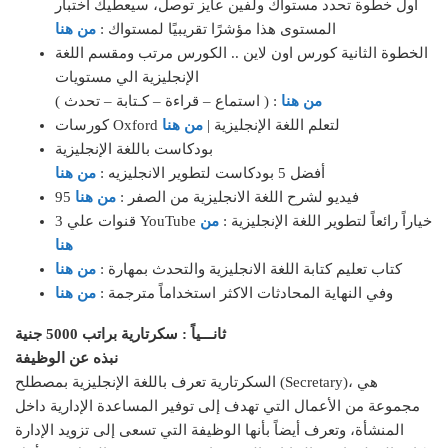
أول خطوة تحدد مستواك ولفين عايز توصل، سيعطيك اختبار
المستوى هذا مؤشرًا تقريبيًا لمستواك :
من هنا
الخطوة الثانية كورس اون لاين .. الكورس مرتب ومقسم اللغة
الإنجليزية الي مستويات
من هنا
( استماع – قراءة – كـتابة – تحدث ) :
كورسات Oxford لتعلم اللغة الإنجليزية |
من هنا
بودكاست باللغة الإنجليزية
أفضل 5 بودكاست لتطوير الانجليزيه :
من هنا
95 فيديو لشرح اللغة الانجليزية من الصفر :
من هنا
3 قنوات علي YouTube خياراً رائعاً لتطوير اللغة الإنجليزية :
من
هنا
كتاب تعليم كتابة اللغة الانجليزية والتحدث بمهارة :
من هنا
وفي النهاية المحادثات الاكثر استخداماً مترجمة :
من هنا
ثانـــياً : سكرتارية براتب 5000 جنية
نبذه عن الوظيفة
السكرتارية تعرف باللغة الإنجليزية بمصطلح (Secretary)، هي
مجموعة من الأعمال التي تهدف إلى توفير المساعدة الإدارية داخل
المنشأة، وتعرف أيضاً بأنها الوظيفة التي تسعى إلى تزويد الإدارة