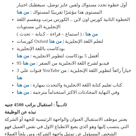
أول خطوة تحدد مستواك ولفين عايز توصل، سيعطيك اختبار
المستوى هذا مؤشرًا تقريبيًا لمستواك :
من هنا
الخطوة الثانية كورس اون لاين .. الكورس مرتب ومقسم اللغة
الإنجليزية الي مستويات
من هنا
( استماع – قراءة – كـتابة – تحدث ) :
كورسات Oxford لتعلم اللغة الإنجليزية |
من هنا
بودكاست باللغة الإنجليزية
أفضل 5 بودكاست لتطوير الانجليزيه :
من هنا
95 فيديو لشرح اللغة الانجليزية من الصفر :
من هنا
3 قنوات علي YouTube خياراً رائعاً لتطوير اللغة الإنجليزية :
من
هنا
كتاب تعليم كتابة اللغة الانجليزية والتحدث بمهارة :
من هنا
وفي النهاية المحادثات الاكثر استخداماً مترجمة :
من هنا
ثانـــياً :
استقبال براتب 4500 جنيه
نبذه عن الوظيفة
يعتبر موظف الاستقبال العنوان والواجهة الرئيسية للجهة أو الشركة
التي ينتسب إليها وهو الذي يضع الانطباع الاول في نفس العميل فهو
الشخص المسؤول عن تمثيل واجهة الشركة، ومن يلجأ العملاء