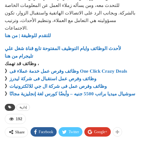
للتحدث معه، ومن يسأله زملاء العمل عن المعلومات الخاصة
بالشركة. وبجانب الرد على الاتصالات الهاتفية واستقبال الزوار، تكون
مسؤوليته هي التعامل مع العملاء، وتنظيم الأحداث، وترتيب
الاجتماعات.
للتقدم للوظيفة | من هنا
لأحدث الوظائف وايام التوظيف المفتوحة تابع قناة شغل علي
تليجرام من هنا
وظائف قد تهمك ،
وظائف وفرص عمل خدمة عملاء فى One Click Crazy Deals
》
وظائف وفرص عمل استقبال فى شركة ليدرز
》
وظائف وفرص عمل فى شركة ال جي للالكترونيات
》
سوشيال ميديا براتب 5500 جنيه – وأيضًا كورس لغة إنجليزية مجانًا
》
إدارية
192
Facebook
Twitter
Google+
Share