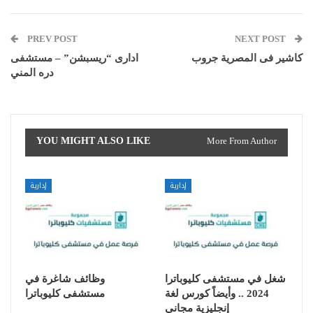
PREV POST
NEXT POST
كاشير فى المصرية جروب
ادارى “ريسبشن” – مستشفى
دره المني
YOU MIGHT ALSO LIKE
More From Author
إدارية
إدارية
شغل في مستشفى كليوباترا
وظائف شاغرة في
2024 .. وأيضاً كورس لغة
مستشفى كليوباترا
إنجليزية مجاني