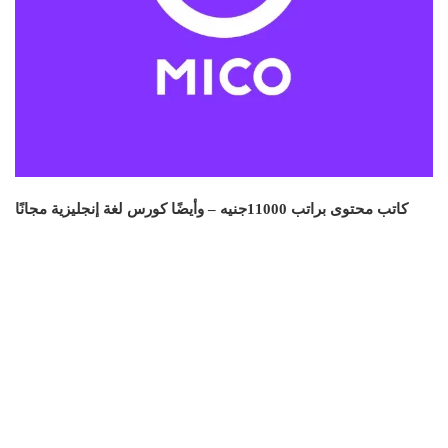
كاتب محتوى براتب 11000جنيه – وأيضًا كورس لغة إنجليزية مجانًا