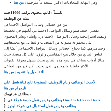
وفي النهاية المحادثات الاكثر استخداماً مترجمة :
من هنا
ثانـــياً : كاتب محتوى براتب 11000جنيه
نبذه عن الوظيفة
من هو أخصائي وسائل التواصل الاجتماعي
يقضي اختصاصيو وسائل التواصل الاجتماعي أيامهم في تخطيط
وتنفيذ استراتيجية وسائل التواصل الاجتماعي، وإنشاء ونشر المحتوى
على مجموعة متنوعة من المنصات والتفاعل مع مجتمعاتهم
وجماهيرهم. كما يحتاج أخصائي وسائل التواصل الاجتماعي أيضًا إلى
قياس النتائج من خلال تتبع المقاييس والرؤى على كل منصة. حيث
هناك أدوات تساعد في دمج هذه النتائج بحيث يسهل معرفة القنوات
الأكثر فاعلية والمحتوى الذي يجذب أكبر قدر من التفاعل.
للتفاصيل والتقديم | من هنا
لأحدث الوظائف وايام التوظيف المفتوحة تابع قناة شغل علي
تليجرام من هنا
وظائف قد تهمك ،
وظائف وفرص عمل خدمة عملاء فى One Click Crazy Deals
》
وظائف وفرص عمل استقبال فى شركة ليدرز
》