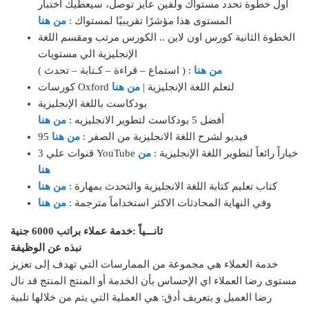
أول خطوة تحدد مستواك ولفين عايز توصل، سيعطيك اختبار
المستوى هذا مؤشرًا تقريبيًا لمستواك :
من هنا
الخطوة الثانية كورس اون لاين .. الكورس مرتب ومقسم اللغة
الإنجليزية الي مستويات
من هنا
( استماع – قراءة – كـتابة – تحدث ) :
كورسات Oxford لتعلم اللغة الإنجليزية |
من هنا
بودكاست باللغة الإنجليزية
أفضل 5 بودكاست لتطوير الانجليزيه :
من هنا
95 فيديو لشرح اللغة الانجليزية من الصفر :
من هنا
3 قنوات علي YouTube خياراً رائعاً لتطوير اللغة الإنجليزية :
من
هنا
كتاب تعليم كتابة اللغة الانجليزية والتحدث بمهارة :
من هنا
وفي النهاية المحادثات الاكثر استخداماً مترجمة :
من هنا
ثانـــياً :خدمة عملاء براتب 6000 جنية
نبذه عن الوظيفة
خدمة العملاء هي مجموعة من الممارسات التي تهدف إلى تعزيز
مستوى رضا العملاء اي الإحساس بأن الخدمة أو المنتج المنتج قد نال
رضا العميل و بتعريف أدق: هي العملية التي يتم من خلالها تلبية