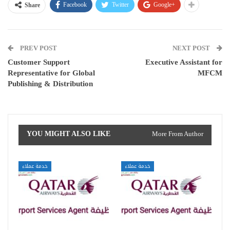
Facebook
Twitter
Google+
Share
PREV POST
NEXT POST
Customer Support
Executive Assistant for
Representative for Global
MFCM
Publishing & Distribution
YOU MIGHT ALSO LIKE
More From Author
خدمة عملاء
خدمة عملاء