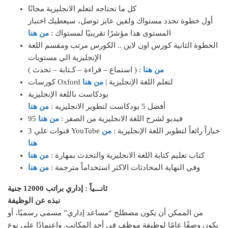
كل ما تحتاجه لتعلم الانجليزية مجانًا
أول خطوة تحدد مستواك ولفين عايز توصل، سيعطيك اختبار
المستوى هذا مؤشرًا تقريبيًا لمستواك :
من هنا
الخطوة الثانية كورس اون لاين .. الكورس مرتب ومقسم اللغة
الإنجليزية الي مستويات
من هنا
( استماع – قراءة – كـتابة – تحدث ) :
كورسات Oxford لتعلم اللغة الإنجليزية |
من هنا
بودكاست باللغة الإنجليزية
أفضل 5 بودكاست لتطوير الانجليزيه :
من هنا
95 فيديو لشرح اللغة الانجليزية من الصفر :
من هنا
3 قنوات علي YouTube خياراً رائعاً لتطوير اللغة الإنجليزية :
من
هنا
كتاب تعليم كتابة اللغة الانجليزية والتحدث بمهارة :
من هنا
وفي النهاية المحادثات الاكثر استخداماً مترجمة :
من هنا
ثانـــياً : إداري براتب 12000 جنية
نبذه عن الوظيفة
من الممكن أن يكون مصطلح “مساعد إداري” مسمى رسميًا، أو
يكون وصفًا عامًا لوظيفة موظف في أحد المكاتب. واعتمادًا على نوع