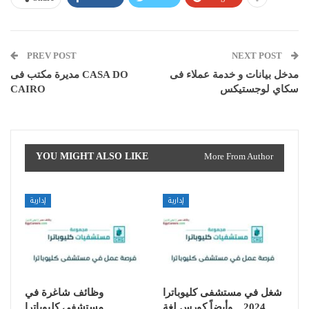
PREV POST
NEXT POST
مدخل بيانات و خدمة عملاء فى
مديرة مكتب فى CASA DO
سكاي لوجستيكس
CAIRO
YOU MIGHT ALSO LIKE
More From Author
إدارية
إدارية
شغل في مستشفى كليوباترا
وظائف شاغرة في
2024 .. وأيضاً كورس لغة
مستشفى كليوباترا