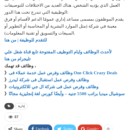
العمل الذي يؤديه الشخص، هناك العديد من الاختلافات للتوصيفات
الوظيفية التي تندرج تحت هذا الدور:
يقدم الموظفون بمسمى مساعد إداري عمومًا الدعم لأقسام أو فرق
معينة في شركة (مثل الموارد البشرية أو المحاسبة أو التطوير أو
المبيعات والتسويق أو تقنية المعلومات).
للتقدم للوظيفة | من هنا
لأحدث الوظائف وايام التوظيف المفتوحة تابع قناة شغل علي
تليجرام من هنا
وظائف قد تهمك ،
وظائف وفرص عمل خدمة عملاء فى One Click Crazy Deals
》
وظائف وفرص عمل استقبال فى شركة ليدرز
》
وظائف وفرص عمل فى شركة ال جي للالكترونيات
》
سوشيال ميديا براتب 5500 جنيه – وأيضًا كورس لغة إنجليزية مجانًا
》
إدارية
87
Facebook
Twitter
Google+
Share