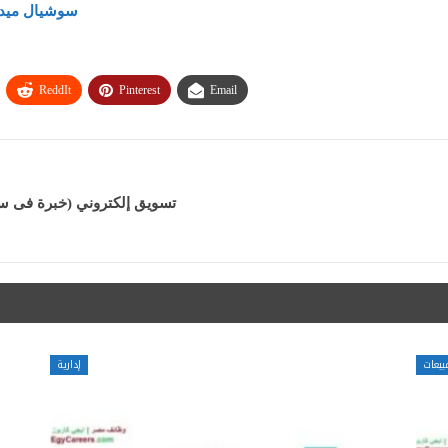
سوشيال ميديا براتب 5500 جنيه – وأيضًا
ReddIt
Pinterest
Email
تسويق إلكتروني (خبرة فى سو
بيعات
إدارية