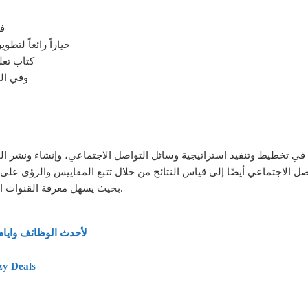
95
3 قنوات علي YouTube خياراً را
كتاب تعلي
وفي الن
في تخطيط وتنفيذ استراتيجية وسائل التواصل الاجتماعي، وإنشاء ونشر 
ل الاجتماعي أيضًا إلى قياس النتائج من خلال تتبع المقاييس والرؤى على
بحيث يسهل معرفة القنوات الأكثر فاعلية والمحتوى الذي يجذب أكبر قدر من التفاعل.
لأحدث الوظائف وايام
وظائف وفرص عمل خد