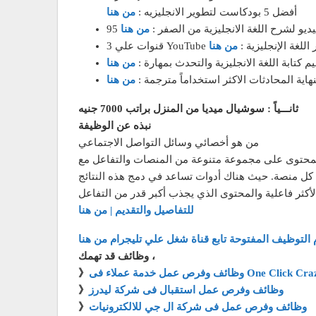
أفضل 5 بودكاست لتطوير الانجليزيه :
من هنا
 فيديو لشرح اللغة الانجليزية من الصفر :
من هنا
ئعاً لتطوير اللغة الإنجليزية :
من هنا
م كتابة اللغة الانجليزية والتحدث بمهارة :
من هنا
هاية المحادثات الاكثر استخداماً مترجمة :
من هنا
ثانـــياً :
سوشيال ميديا من المنزل براتب 7000
جنيه
نبذه عن الوظيفة
من هو أخصائي وسائل التواصل الاجتماعي
المحتوى على مجموعة متنوعة من المنصات والتفاعل مع
 كل منصة. حيث هناك أدوات تساعد في دمج هذه النتائج
للتفاصيل والتقديم | من هنا
 التوظيف المفتوحة تابع قناة شغل علي تليجرام من هنا
وظائف قد تهمك ،
مة عملاء فى One Click Crazy Deals
》
وظائف وفرص عمل استقبال فى شركة ليدرز
》
وظائف وفرص عمل فى شركة ال جي للالكترونيات
》