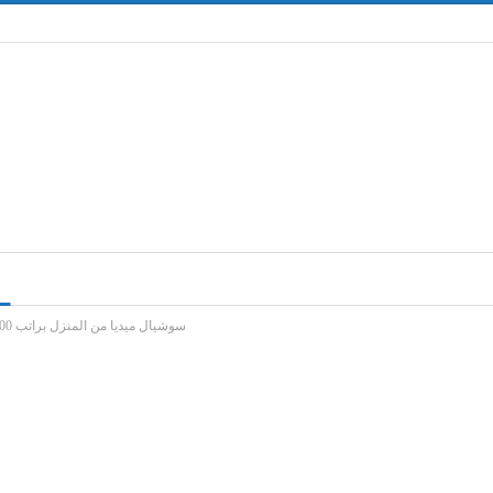
سوشيال ميديا من المنزل براتب 7000 جنيه – وأيضًا كورس لغة إنجليزية مجانًا