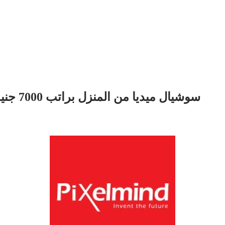
سوشيال ميديا من المنزل براتب 7000 جنيه – وأيضًا كورس لغة إنجليزية مجانًا