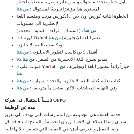
أول خطوة تحدد مستواك ولفين عايز توصل، سيعطيك اختبار
المستوى هذا مؤشرًا تقريبيًا لمستواك :
من هنا
الخطوة الثانية كورس اون لاين .. الكورس مرتب ومقسم اللغة
الإنجليزية الي مستويات
من هنا
( استماع – قراءة – كـتابة – تحدث ) :
كورسات Oxford لتعلم اللغة الإنجليزية |
من هنا
بودكاست باللغة الإنجليزية
أفضل 5 بودكاست لتطوير الانجليزيه :
من هنا
95 فيديو لشرح اللغة الانجليزية من الصفر :
من هنا
3 قنوات علي YouTube خياراً رائعاً لتطوير اللغة الإنجليزية :
من
هنا
كتاب تعليم كتابة اللغة الانجليزية والتحدث بمهارة :
من هنا
وفي النهاية المحادثات الاكثر استخداماً مترجمة :
من هنا
ثانـــياً :استقبال فى شركة OPPO
نبذه عن الوظيفة
خدمة العملاء هي مجموعة من الممارسات التي تهدف إلى تعزيز
مستوى رضا العملاء اي الإحساس بأن الخدمة أو المنتج المنتج قد نال
رضا العميل و بتعريف أدق: هي العملية التي يتم من خلالها تلبية