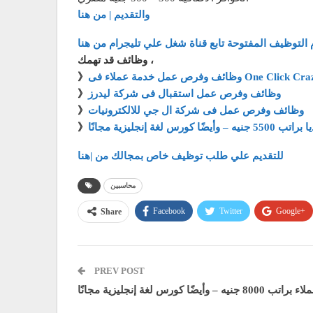
والتقديم | من هنا
 التوظيف المفتوحة تابع قناة شغل علي تليجرام من هنا
وظائف قد تهمك ،
مة عملاء فى One Click Crazy Deals
》
وظائف وفرص عمل استقبال فى شركة ليدرز
》
وظائف وفرص عمل فى شركة ال جي للالكترونيات
》
 كورس لغة إنجليزية مجانًا
》
للتقديم علي طلب توظيف خاص بمجالك من |هنا
محاسبين
Facebook
Twitter
Google+
Share
PREV POST
يه – وأيضًا كورس لغة إنجليزية مجانًا