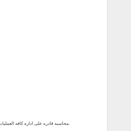
محاسبه قادره على اداره كافه العمليات الماليه بالشركه من استخراج فواتير البيع ومراجعتها وتسجيل كافه العمليات الماليه على برنامج الحسابات المخصص لذلك.