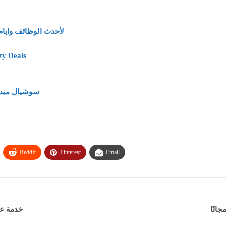
لأحدث الوظائف وايام
وظائف وفرص عمل خد
سوشيال ميديا براتب 5500 جنيه – وأيضًا
ReddIt
Pinterest
Email
خدمة عملاء براتب 8000 جن