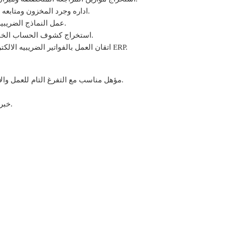
اداره وجرد المخزون ومتابعه عمليات التحصيل وكشوف حساب العملاء ومتابعه.
عمل النماذج الضريبيه المطلوبه بمشاركه المحاسب القانونى المختص.
استخراج كشوف الحساب الخاصه بالعملاء والموردين ومتابعه التحصيل والسداد.
اتقان العمل بالفواتير الضريبيه الالكترونيه سواء على موقع الضرائب او من خلال برامج ERP.
مؤهل مناسب مع التفرغ التام للعمل والاستعداد للتعيين الفورى ولايفضل من يشغل وظيفه حاليا.
خبره فى مجال تجاره الادوات الكتابيه ومستلزمات المكاتب.