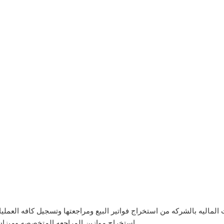
استخراج موازين المراجعه المتخصصه وميزان المراجعه العام واعداد القوائم الماليه عند طلبها.