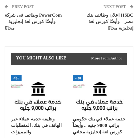
PREV POST
NEXT POST
اعلان وظائف بنك HSBC
وظائف فى شركة PowerCom
مصر – وأيضًا كورس لغة
– وأيضًا كورس لغة إنجليزية
إنجليزية مجانًا
مجانًا
YOU MIGHT ALSO LIKE
More From Author
بنوك
بنوك
خدمة عملاء في بنك حكومي
وظيفة خدمة عملاء عبر
براتب 9000 جنيه .. وأيضاً
الهاتف في بنك: المتطلبات
كورس لغة إنجليزية مجاني
والمميزات