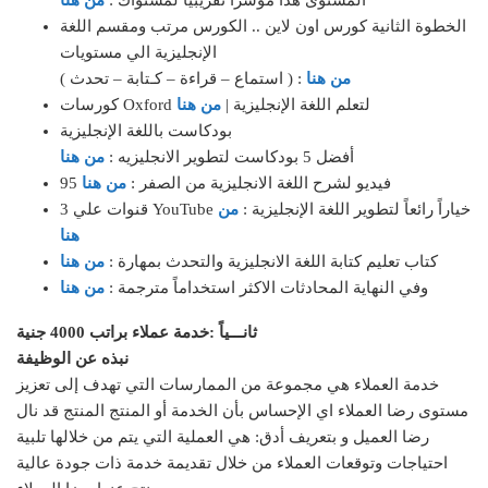
المستوى هذا مؤشرًا تقريبيًا لمستواك :
من هنا
الخطوة الثانية كورس اون لاين .. الكورس مرتب ومقسم اللغة
الإنجليزية الي مستويات
من هنا
( استماع – قراءة – كـتابة – تحدث ) :
كورسات Oxford لتعلم اللغة الإنجليزية |
من هنا
بودكاست باللغة الإنجليزية
أفضل 5 بودكاست لتطوير الانجليزيه :
من هنا
95 فيديو لشرح اللغة الانجليزية من الصفر :
من هنا
3 قنوات علي YouTube خياراً رائعاً لتطوير اللغة الإنجليزية :
من
هنا
كتاب تعليم كتابة اللغة الانجليزية والتحدث بمهارة :
من هنا
وفي النهاية المحادثات الاكثر استخداماً مترجمة :
من هنا
ثانـــياً :خدمة عملاء براتب 4000 جنية
نبذه عن الوظيفة
خدمة العملاء هي مجموعة من الممارسات التي تهدف إلى تعزيز
مستوى رضا العملاء اي الإحساس بأن الخدمة أو المنتج المنتج قد نال
رضا العميل و بتعريف أدق: هي العملية التي يتم من خلالها تلبية
احتياجات وتوقعات العملاء من خلال تقديمة خدمة ذات جودة عالية