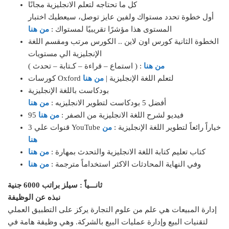
كل ما تحتاجه لتعلم الانجليزية مجانًا
أول خطوة تحدد مستواك ولفين عايز توصل، سيعطيك اختبار
المستوى هذا مؤشرًا تقريبيًا لمستواك :
من هنا
الخطوة الثانية كورس اون لاين .. الكورس مرتب ومقسم اللغة
الإنجليزية الي مستويات
من هنا
( استماع – قراءة – كـتابة – تحدث ) :
كورسات Oxford لتعلم اللغة الإنجليزية |
من هنا
بودكاست باللغة الإنجليزية
أفضل 5 بودكاست لتطوير الانجليزيه :
من هنا
95 فيديو لشرح اللغة الانجليزية من الصفر :
من هنا
3 قنوات علي YouTube خياراً رائعاً لتطوير اللغة الإنجليزية :
من
هنا
كتاب تعليم كتابة اللغة الانجليزية والتحدث بمهارة :
من هنا
وفي النهاية المحادثات الاكثر استخداماً مترجمة :
من هنا
ثانـــياً : سيلز براتب 6000 جنية
نبذه عن الوظيفة
إدارة المبيعات هي علم من علوم التجارة يركز على التطبيق العملي
لتقنيات البيع وإدارة عمليات البيع بالشركة. وهي وظيفة هامة في