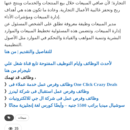
التجارة؛ لأن صافي المبيعات خلال بيع المنتجات والخدمات وينتج عنها
ربح وتحفز غالبية الأعمال التجارية. وعادة ما تكون هذه هي أهداف
إدارة المبيعات ومؤشرات الأداء.
مدير المبيعات وظيفة معروفة تطلق على الشخص المسئول عن
إدارة المبيعات. وتتضمن هذه المسئولية تخطيط المبيعات والموارد
البشرية وتنمية المواهب والقيادة والتحكم في الموارد مثل الأصول
التنظيمية.
للتفاصيل والتقديم | من هنا
لأحدث الوظائف وايام التوظيف المفتوحة تابع قناة شغل علي
تليجرام من هنا
وظائف قد تهمك ،
وظائف وفرص عمل خدمة عملاء فى One Click Crazy Deals
》
وظائف وفرص عمل استقبال فى شركة ليدرز
》
وظائف وفرص عمل فى شركة ال جي للالكترونيات
》
سوشيال ميديا براتب 5500 جنيه – وأيضًا كورس لغة إنجليزية مجانًا
》
مبيعات
35