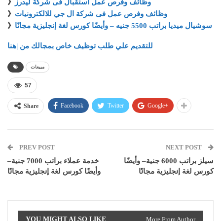
وظائف وفرص عمل استقبال فى شركة ليدرز
》
وظائف وفرص عمل فى شركة ال جي للالكترونيات
》
سوشيال ميديا براتب 5500 جنيه – وأيضًا كورس لغة إنجليزية مجانًا
》
للتقديم علي طلب توظيف خاص بمجالك من |هنا
مبيعات
57
Facebook
Twitter
Google+
Share
PREV POST
NEXT POST
سيلز براتب 6000 جنية– وأيضًا
خدمة عملاء براتب 7000 جنية–
كورس لغة إنجليزية مجانًا
وأيضًا كورس لغة إنجليزية مجانًا
YOU MIGHT ALSO LIKE
More From Author