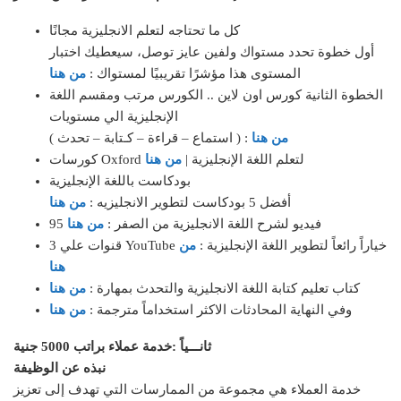
كل ما تحتاجه لتعلم الانجليزية مجانًا
أول خطوة تحدد مستواك ولفين عايز توصل، سيعطيك اختبار
المستوى هذا مؤشرًا تقريبيًا لمستواك :
من هنا
الخطوة الثانية كورس اون لاين .. الكورس مرتب ومقسم اللغة
الإنجليزية الي مستويات
من هنا
( استماع – قراءة – كـتابة – تحدث ) :
كورسات Oxford لتعلم اللغة الإنجليزية |
من هنا
بودكاست باللغة الإنجليزية
أفضل 5 بودكاست لتطوير الانجليزيه :
من هنا
95 فيديو لشرح اللغة الانجليزية من الصفر :
من هنا
3 قنوات علي YouTube خياراً رائعاً لتطوير اللغة الإنجليزية :
من
هنا
كتاب تعليم كتابة اللغة الانجليزية والتحدث بمهارة :
من هنا
وفي النهاية المحادثات الاكثر استخداماً مترجمة :
من هنا
ثانـــياً :خدمة عملاء براتب 5000 جنية
نبذه عن الوظيفة
خدمة العملاء هي مجموعة من الممارسات التي تهدف إلى تعزيز