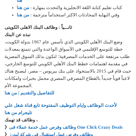
هنا
كتاب تعليم كتابة اللغة الانجليزية والتحدث بمهارة :
من هنا
وفي النهاية المحادثات الاكثر استخداماً مترجمة :
من هنا
ثانـــياً : وظائف البنك الاهلى الكويتى
نبذه عن البنك
وضع البنك الأهلي الكويتي الذي تأسس عام 1967 بدولة الكويت،
خطة للتوسع الإقليمي في الأسواق الواعدة والتي تتمتع بمعدلات
طلب مرتفعة على الخدمات المصرفية؛ لتكون بذلك السوق المصرية
في مقدمة اهتمامات خطط البنك الأهلي الكويتي للتوسع الخارجي،
حيث قام في 2015 بالاستحواذ على بنك بيريوس – مصر، ليصبح هناك
لاعباً قوياً جديداً بالقطاع المصرفي المصري محمل بخبرات وامكانات
المجموعة الأم.
للتفاصيل والتقديم | من هنا
لأحدث الوظائف وايام التوظيف المفتوحة تابع قناة شغل علي
تليجرام من هنا
وظائف قد تهمك ،
وظائف وفرص عمل خدمة عملاء فى One Click Crazy Deals
》
وظائف وفرص عمل استقبال فى شركة ليدرز
》