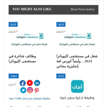
YOU MIGHT ALSO LIKE
More From Author
إدارية
إدارية
شغل في مستشفى كليوباترا
وظائف شاغرة في
2024 .. وأيضاً كورس لغة
مستشفى كليوباترا
إنجليزية مجاني
إدارية
مبيعات