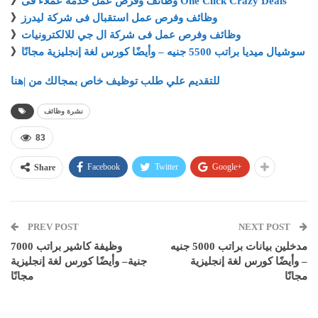
وظائف وفرص عمل خدمة عملاء فى One Click Crazy Deals
》
وظائف وفرص عمل استقبال فى شركة ليدرز
》
وظائف وفرص عمل فى شركة ال جي للالكترونيات
》
سوشيال ميديا براتب 5500 جنيه – وأيضًا كورس لغة إنجليزية مجانًا
》
للتقديم علي طلب توظيف خاص بمجالك من |هنا
نشرة وظائف
83
Facebook
Twitter
Google+
Share
PREV POST
NEXT POST
مدخلين بيانات براتب 5000 جنيه
وظيفة كاشير براتب 7000
– وأيضًا كورس لغة إنجليزية
جنية– وأيضًا كورس لغة إنجليزية
مجانًا
مجانًا