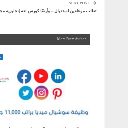
NEXT POST
شركة OPPO تطلب موظفين استقبال – وأيضًا كورس لغة إنجليزية مجان
More From Author
م