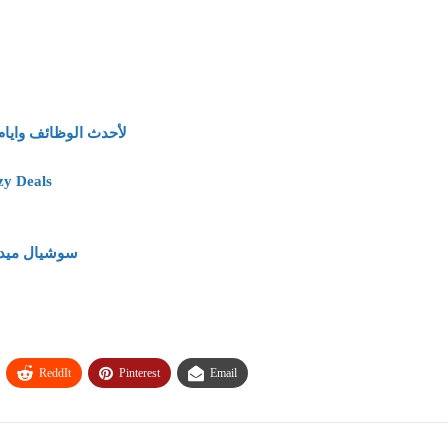
لأحدث الوظائف وايام
وظائف وفرص عمل خد
سوشيال ميديا براتب 5500 جنيه – وأيضًا
ReddIt
Pinterest
Email