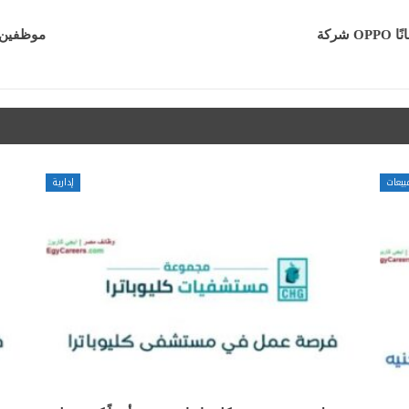
ًا
موظفين استقبال براتب
بيعات
إدارية