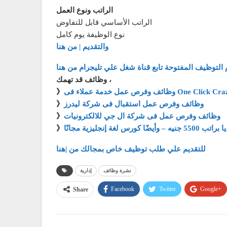
الراتب ونوع العمل
الراتب الأساسي قابل للتفاوض
نوع الوظيفة يوم كامل
والتقديم | من هنا
 التوظيف المفتوحة تابع قناة شغل علي تليجرام من هنا
وظائف قد تهمك ،
مة عملاء فى One Click Crazy Deals
》
وظائف وفرص عمل استقبال فى شركة ليدرز
》
وظائف وفرص عمل فى شركة ال جي للالكترونيات
》
 كورس لغة إنجليزية مجانًا
》
للتقديم علي طلب توظيف خاص بمجالك من |هنا
نشرة وظائف
إدارية
Facebook
Twitter
Google+
Share