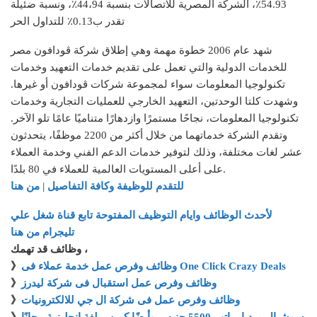
54.93٪، الشركة المصرية للاتصالات بنسبة 44،94٪، ونسبة ضئيلة
تقدر ب0.13٪ للتداول الحر
شهد عام 2006 خطوة مهمة وهي إطلاق شركة ڤودافون مصر
للخدمات الدولية والتي تعمل على تقديم خدمات التعهيد وخدمات
تكنولوجيا المعلومات سواء لمجموعة شركات ڤودافون أو غيرها.
وشهدت كلتا الوحدتين، التعهيد الخارجي للعمليات التجارية وخدمات
تكنولوجيا المعلومات، نجاحًا مستمرًا وازدهارًا متناميًا عامًا تلو الآخر.
وتقدم الشركة خدماتهما من خلال أكثر من 2200 موظفًا، يتحدثون
عشر لغات مختلفة، وذلك لتوفير خدمات الدعم الفني وخدمة العملاء
على أعلى المستويات العالمية للعملاء في 80 بلدًا.
للتقدم للوظيفة وكافة التفاصيل | من هنا
لأحدث الوظائف وايام التوظيف المفتوحة تابع قناة شغل علي
تليجرام من هنا
وظائف قد تهمك ،
وظائف وفرص عمل خدمة عملاء فى One Click Crazy Deals
》
وظائف وفرص عمل استقبال فى شركة ليدرز
》
وظائف وفرص عمل فى شركة ال جي للالكترونيات
》