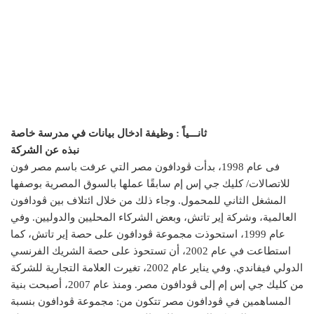
ثانـــياً : وظيفة ادخال بيانات في مدرسة خاصة
نبذه عن الشركة
فى عام 1998، بدأت ڤودافون مصر التي عرفت باسم مصر فون
للاتصالات/ كليك جي إس إم سابقًا عملها بالسوق المصرية بوصفها
المشغل الثاني للمحمول. وجاء ذلك من خلال ائتلاف بين ڤودافون
العالمية، وشركة إير تاتش، وبعض الشركاء المحليين والدوليين. وفي
عام 1999، استحوذت مجموعة ڤودافون على حصة إير تاتش، كما
استطاعت في عام 2002، أن تستحوذ على حصة الشريك الفرنسي
الدولي فيفاندي. وفي يناير عام 2002، تغيرت العلامة التجارية للشركة
من كليك جي إس إم إلى ڤودافون مصر. ومنذ عام 2007، أصبحت بنية
المساهمين في ڤودافون مصر تتكون من: مجموعة ڤودافون بنسبة