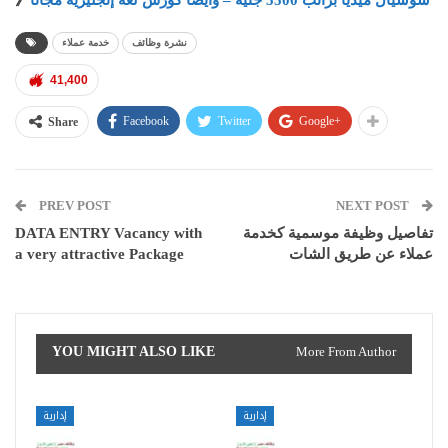
سوشيال ميديا براتب 5500 جنيه – وأيضًا كورس لغة إنجليزية مجانًا
》
نشرة وظائف
خدمة عملاء
41,400
Facebook
Twitter
Google+
Share
PREV POST
NEXT POST
تفاصيل وظيفة موسمية كخدمة
DATA ENTRY Vacancy with
عملاء عن طريق الشات
a very attractive Package
YOU MIGHT ALSO LIKE
More From Author
إدارية
إدارية