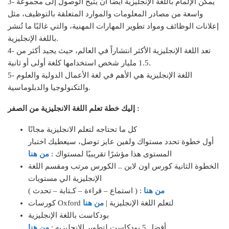
3- يُمكن الإلمام باللغة الإنجليزية أيضًا أن يُتيح الوصول إلى مجموعة
واسعة من مصادر المعلومات والموارد المتعلقة بالتوظيف، مثل
إعلانات الوظائف ومواد تطوير المهارات المهنية، والتي غالبًا ما تُنشر
باللغة الإنجليزية.
4- تعد اللغة الإنجليزية الأكثر انتشاراً في العالم، حيث يجيد أكثر من
1.5 مليار شخص استخدامها كلغة أولى أو ثانية.
5- اللغة الإنجليزية هي الأهم في لغة الأعمال الدولية والعلوم
والتكنولوجيا والدبلوماسية.
إليك خطة تعلم اللغة الانجليزية من الصفر :
كل ما تحتاجه لتعلم الانجليزية مجانًا
أول خطوة تحدد مستواك ولفين عايز توصل، سيعطيك اختبار
المستوى هذا مؤشرًا تقريبيًا لمستواك :
من هنا
الخطوة الثانية كورس اون لاين .. الكورس مرتب ومقسم اللغة
الإنجليزية الي مستويات
من هنا
( استماع – قراءة – كـتابة – تحدث ) :
كورسات Oxford لتعلم اللغة الإنجليزية |
من هنا
بودكاست باللغة الإنجليزية
أفضل 5 بودكاست لتطوير الانجليزيه :
من هنا