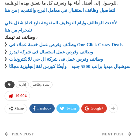
للوصول إلى أفضل أداء بها ونعرف كل ما يتعلق بهذه الوظيفة.
لتفاصيل
وظائف استقبال في معامل البرج
والتقديم | من هنا
لأحدث الوظائف وايام التوظيف المفتوحة تابع قناة شغل علي
تليجرام من هنا
وظائف قد تهمك ،
وظائف وفرص عمل خدمة عملاء فى One Click Crazy Deals
》
وظائف وفرص عمل استقبال فى شركة ليدرز
》
وظائف وفرص عمل فى شركة ال جي للالكترونيات
》
سوشيال ميديا براتب 5500 جنيه – وأيضًا كورس لغة إنجليزية مجانًا
》
نشرة وظائف
إدارية
19,904
Facebook
Twitter
Google+
Share
PREV POST
NEXT POST