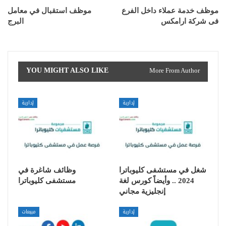
موظف خدمة عملاء داخل الفرع
موظف استقبال في معامل
فى شركة ارامكس
البرج
YOU MIGHT ALSO LIKE
More From Author
إدارية
إدارية
شغل في مستشفى كليوباترا
وظائف شاغرة في
2024 .. وأيضاً كورس لغة
مستشفى كليوباترا
إنجليزية مجاني
إدارية
مبيعات