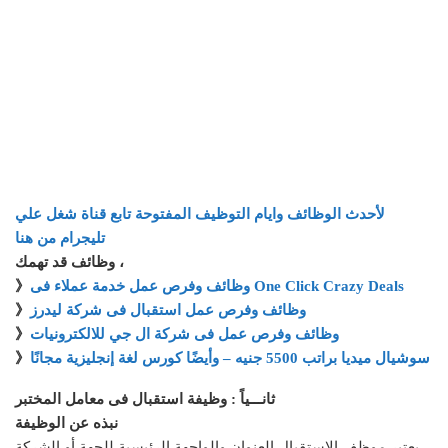
لأحدث الوظائف وايام التوظيف المفتوحة تابع قناة شغل علي
تليجرام من هنا
وظائف قد تهمك ،
وظائف وفرص عمل خدمة عملاء فى One Click Crazy Deals
》
وظائف وفرص عمل استقبال فى شركة ليدرز
》
وظائف وفرص عمل فى شركة ال جي للالكترونيات
》
سوشيال ميديا براتب 5500 جنيه – وأيضًا كورس لغة إنجليزية مجانًا
》
ثانـــياً : وظيفة استقبال فى معامل المختبر
نبذه عن الوظيفة
يعتبر موظف الاستقبال العنوان والواجهة الرئيسية للجهة أو الشركة