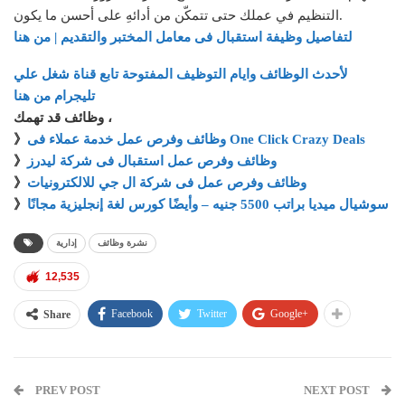
التنظيم في عملك حتى تتمكّن من أدائهِ على أحسن ما يكون.
لتفاصيل
وظيفة استقبال فى معامل المختبر
والتقديم | من هنا
لأحدث الوظائف وايام التوظيف المفتوحة تابع قناة شغل علي
تليجرام من هنا
وظائف قد تهمك ،
وظائف وفرص عمل خدمة عملاء فى One Click Crazy Deals
》
وظائف وفرص عمل استقبال فى شركة ليدرز
》
وظائف وفرص عمل فى شركة ال جي للالكترونيات
》
سوشيال ميديا براتب 5500 جنيه – وأيضًا كورس لغة إنجليزية مجانًا
》
نشرة وظائف
إدارية
12,535
Facebook
Twitter
Google+
Share
PREV POST
NEXT POST