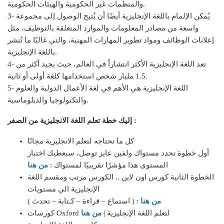
والمنظمات غير الحكومية والهيئات الحكومية.
3- يُمكن الإلمام باللغة الإنجليزية أيضًا أن يُتيح الوصول إلى مجموعة
واسعة من مصادر المعلومات والموارد المتعلقة بالتوظيف، مثل
إعلانات الوظائف ومواد تطوير المهارات المهنية، والتي غالبًا ما تُنشر
باللغة الإنجليزية.
4- تعد اللغة الإنجليزية الأكثر انتشاراً في العالم، حيث يجيد أكثر من
1.5 مليار شخص استخدامها كلغة أولى أو ثانية.
5- اللغة الإنجليزية هي الأهم في لغة الأعمال الدولية والعلوم
والتكنولوجيا والدبلوماسية.
إليك خطة تعلم اللغة الانجليزية من الصفر :
كل ما تحتاجه لتعلم الانجليزية مجانًا
أول خطوة تحدد مستواك ولفين عايز توصل، سيعطيك اختبار
المستوى هذا مؤشرًا تقريبيًا لمستواك :
من هنا
الخطوة الثانية كورس اون لاين .. الكورس مرتب ومقسم اللغة
الإنجليزية الي مستويات
من هنا
( استماع – قراءة – كـتابة – تحدث ) :
كورسات Oxford لتعلم اللغة الإنجليزية |
من هنا