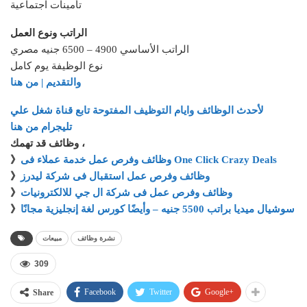
تأمينات اجتماعية
الراتب ونوع العمل
الراتب الأساسي 4900 – 6500 جنيه مصري
نوع الوظيفة يوم كامل
والتقديم | من هنا
لأحدث الوظائف وايام التوظيف المفتوحة تابع قناة شغل علي
تليجرام من هنا
وظائف قد تهمك ،
وظائف وفرص عمل خدمة عملاء فى One Click Crazy Deals
》
وظائف وفرص عمل استقبال فى شركة ليدرز
》
وظائف وفرص عمل فى شركة ال جي للالكترونيات
》
سوشيال ميديا براتب 5500 جنيه – وأيضًا كورس لغة إنجليزية مجانًا
》
نشرة وظائف
مبيعات
309
Facebook
Twitter
Google+
Share