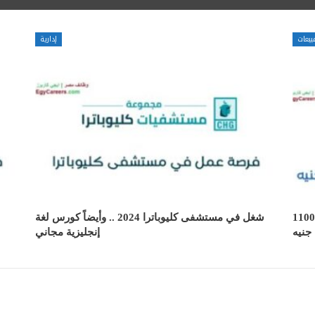
بيعات
إدارية
رة سوشيال ميديا مودريتور براتب 11000
شغل في مستشفى كليوباترا 2024 .. وأيضاً كورس لغة
جنيه
إنجليزية مجاني