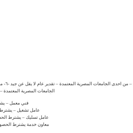
كيميائي 
الجامعات المصرية المعتمدة – ت
فني معمل – يشت
عامل تشغيل – يشترط ال
vate عامل تسليك – يشترط الح
setting معاون خدمة يشترط الح