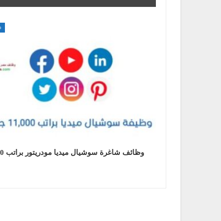
م
وظائف شاغ