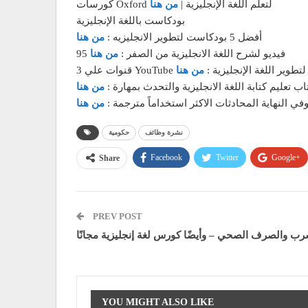
كورسات Oxford لتعلم اللغة الإنجليزية |
من هنا
بودكاست باللغة الإنجليزية
أفضل 5 بودكاست لتطوير الانجليزيه :
من هنا
95 فيديو لشرح اللغة الانجليزية من الصفر :
من هنا
Y خياراً رائعاً لتطوير اللغة الإنجليزية :
من هنا
اب تعليم كتابة اللغة الانجليزية والتحدث بمهارة :
من هنا
في النهاية المحادثات الاكثر استخداماً مترجمة :
من هنا
نشرة وظائف
حكومية
Facebook
Twitter
Google+
Share
PREV POST
ب والصرف الصحي – وأيضًا كورس لغة إنجليزية مجانًا
YOU MIGHT ALSO LIKE