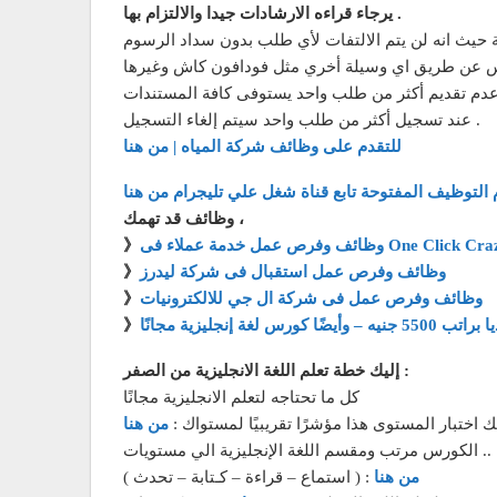
يرجاء قراءه الارشادات جيدا والالتزام بها .
دم تقديم أكثر من طلب واحد يستوفى كافة المستندات
عند تسجيل أكثر من طلب واحد سيتم إلغاء التسجيل .
للتقدم على وظائف شركة المياه | من هنا
 التوظيف المفتوحة تابع قناة شغل علي تليجرام من هنا
وظائف قد تهمك ،
مة عملاء فى One Click Crazy Deals
》
وظائف وفرص عمل استقبال فى شركة ليدرز
》
وظائف وفرص عمل فى شركة ال جي للالكترونيات
》
 كورس لغة إنجليزية مجانًا
》
إليك خطة تعلم اللغة الانجليزية من الصفر :
كل ما تحتاجه لتعلم الانجليزية مجانًا
ختبار المستوى هذا مؤشرًا تقريبيًا لمستواك :
من هنا
 .. الكورس مرتب ومقسم اللغة الإنجليزية الي مستويات
من هنا
( استماع – قراءة – كـتابة – تحدث ) :