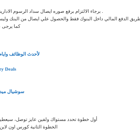
برجاء الالتزام برفع صوره ايصال سداد الرسوم الادارية حيث انه لن يتم الالتفات لأي طلب بدون سداد الرسوم .
كما يرجى ع
لأحدث الوظائف وايام
وظائف وفرص عمل خد
سوشيال ميديا براتب 5500 جنيه – وأيضًا
أول خطوة تحدد مستواك ولفين عايز توصل، سيعطيك ا
الخطوة الثانية كورس اون لاين