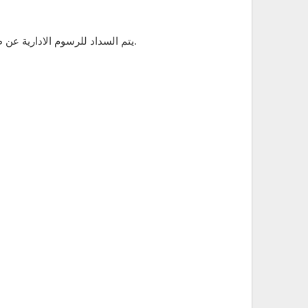
يتم السداد للرسوم الادارية عن طريق الدفع المالي داخل البنوك فقط والحصول علي ايصال من البنك وليس عن طريق اي وسيلة أخري مثل فودافون كاش وغيرها.