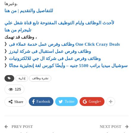
وغيرها.
للتفاصيل والتقديم | من هنا
لأحدث الوظائف وايام التوظيف المفتوحة تابع قناة شغل علي
تليجرام من هنا
وظائف قد تهمك ،
وظائف وفرص عمل خدمة عملاء فى One Click Crazy Deals
》
وظائف وفرص عمل استقبال فى شركة ليدرز
》
وظائف وفرص عمل فى شركة ال جي للالكترونيات
》
سوشيال ميديا براتب 5500 جنيه – وأيضًا كورس لغة إنجليزية مجانًا
》
نشرة وظائف
إدارية
125
Facebook
Twitter
Google+
Share
PREV POST
NEXT POST