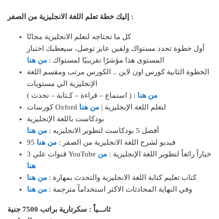
إليك خطة تعلم اللغة الانجليزية من الصفر :
كل ما تحتاجه لتعلم الانجليزية مجانًا
أول خطوة تحدد مستواك ولفين عايز توصل، سيعطيك اختبار
المستوى هذا مؤشرًا تقريبيًا لمستواك :
من هنا
الخطوة الثانية كورس اون لاين .. الكورس مرتب ومقسم اللغة
الإنجليزية الي مستويات
من هنا
( استماع – قراءة – كـتابة – تحدث ) :
كورسات Oxford لتعلم اللغة الإنجليزية |
من هنا
بودكاست باللغة الإنجليزية
أفضل 5 بودكاست لتطوير الانجليزيه :
من هنا
95 فيديو لشرح اللغة الانجليزية من الصفر :
من هنا
3 قنوات علي YouTube خياراً رائعاً لتطوير اللغة الإنجليزية :
من
هنا
كتاب تعليم كتابة اللغة الانجليزية والتحدث بمهارة :
من هنا
وفي النهاية المحادثات الاكثر استخداماً مترجمة :
من هنا
ثانـــياً : سكرتارية براتب 7500 جنية