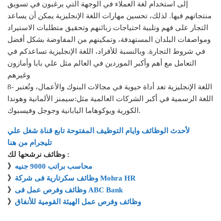
إلى استخدام لغة العملاء في الوجهة التي يرغبون في تسويق
منتجاتهم فيها. لذلك، تحسين مهارات اللغة الإنجليزية يمكن أن يساعد
التجار على فهم وتلبية احتياجات زبائنهم وتحقيق متطلبات الاستيراد
ومواصفات البلدان المستهدفة، وتمكينهم من المفاوضة بشكل أفضل
في شروط التجارة. وبالنسبة للأفراد، اللغة الإنجليزية تساعدكم في
التعامل مع أهم وأكبر الموردين في العالم مثل علي بابا وأمازون
وغيرهم
8- اللغة الإنجليزية تعد أداة حيوية في مجالات البنوك والأعمال، وتُعتبر
اللغة الرسمية في أكبر الشركات العالمية مثل:سيمنز الألمانية وهوندا
الكورية ويوكوهاما اليابانية وجوجل وفيسبوك.
لأحدث الوظائف وايام التوظيف المفتوحة تابع قناة شغل علي
تليجرام من هنا
وظائف نرشحها لك :
محاسب براتب 9000 جنيه
》
وظائف سكرتارية فى شركة Mohra HR
》
وظائف وفرص عمل فى ABC Bank
》
وظائف وفرص عمل الهيئة القومية للأنفاق
》