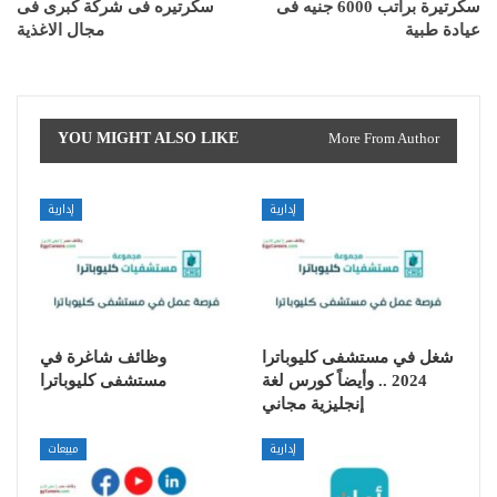
سكرتيرة براتب 6000 جنيه فى
سكرتيره فى شركة كبرى فى
عيادة طبية
مجال الاغذية
YOU MIGHT ALSO LIKE
More From Author
إدارية
إدارية
شغل في مستشفى كليوباترا
وظائف شاغرة في
2024 .. وأيضاً كورس لغة
مستشفى كليوباترا
إنجليزية مجاني
إدارية
مبيعات