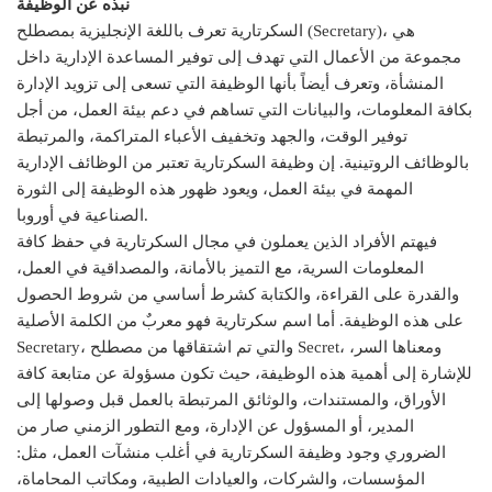
نبذه عن الوظيفة
السكرتارية تعرف باللغة الإنجليزية بمصطلح (Secretary)، هي
مجموعة من الأعمال التي تهدف إلى توفير المساعدة الإدارية داخل
المنشأة، وتعرف أيضاً بأنها الوظيفة التي تسعى إلى تزويد الإدارة
بكافة المعلومات، والبيانات التي تساهم في دعم بيئة العمل، من أجل
توفير الوقت، والجهد وتخفيف الأعباء المتراكمة، والمرتبطة
بالوظائف الروتينية. إن وظيفة السكرتارية تعتبر من الوظائف الإدارية
المهمة في بيئة العمل، ويعود ظهور هذه الوظيفة إلى الثورة
الصناعية في أوروبا.
فيهتم الأفراد الذين يعملون في مجال السكرتارية في حفظ كافة
المعلومات السرية، مع التميز بالأمانة، والمصداقية في العمل،
والقدرة على القراءة، والكتابة كشرط أساسي من شروط الحصول
على هذه الوظيفة. أما اسم سكرتارية فهو معربٌ من الكلمة الأصلية
Secretary، والتي تم اشتقاقها من مصطلح Secret، ومعناها السر،
للإشارة إلى أهمية هذه الوظيفة، حيث تكون مسؤولة عن متابعة كافة
الأوراق، والمستندات، والوثائق المرتبطة بالعمل قبل وصولها إلى
المدير، أو المسؤول عن الإدارة، ومع التطور الزمني صار من
الضروري وجود وظيفة السكرتارية في أغلب منشآت العمل، مثل:
المؤسسات، والشركات، والعيادات الطبية، ومكاتب المحاماة،