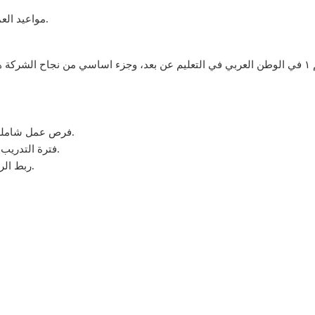
مواعيد العمل: من الساعة ١٢ الظهر إلى ١٢ صباحا بتوقيت القاهرة.
هدفنا في شركة ايديوتك لابس انه نكون الاكاديمية رقم ١ في الوطن العربي في التعليم عن بعد، وجزء
كل موظف بالشر
فرص عمل شاملة الاقامة وسكن خاص بمكتبنا الرئيسي بالامارات للاكفاء.
فترة التدريب مدفوعة باجر كامل مع تقديم شهادة خبرة بمدة التدريب.
ربط الرواتب بالدولار للحفاظ على قيمة الراتب من اي متغيرات.