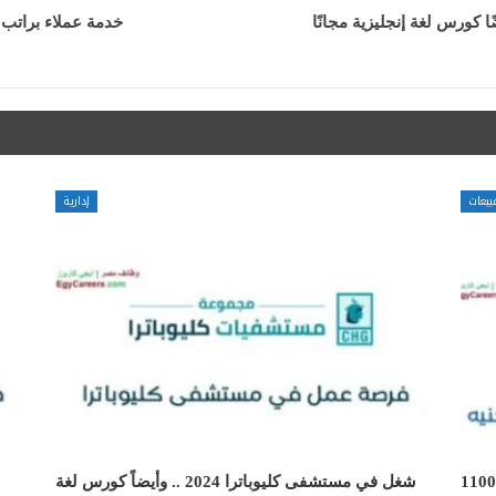
 كورس لغة إنجليزية مجانًا
خدمة عملاء براتب يصل الى 15000 جنيه .. وأيضًا 
بيعات
إدارية
رة سوشيال ميديا مودريتور براتب 11000
شغل في مستشفى كليوباترا 2024 .. وأيضاً كورس لغة