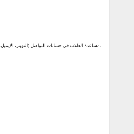
مساعدة الطلاب في حسابات التواصل (التويتر، الايميل، الانستجرام، السناب) عبر الرسائل الخاصة لمساعدتهم في تعلم اللغة الانجليزية و طرق اجتياز اختبار الايلتس و التوفل بكل تفصيل.