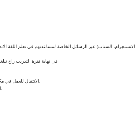
في نهاية فترة التدريب راح نبلغ
الانتقال للعمل في مكتبنا بالامارات كمساعد مستشار تعليمي او كاتب محتوى.
الاستمرار في العمل عن بعد (اونلاين) كعميل خدمة عملاء.