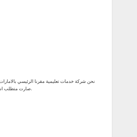
نحن شركة خدمات تعليمية مقرنا الرئيسي بالامارات،
صارت متطلب اساسي في مختلف المجالات. تأسست الشركة من ٦ سنوات والحمدلله حققنا نجاحات قوية ومستمرين في انجازات ونجاحات اقوى.