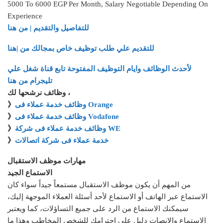
5000 To 6000 EGP Per Month, Salary Negotiable Depending On
Experience
للتفاصيل والتقديم | من هنا
للتقديم علي طلب توظيف خاص بمجالك من |هنا
لأحدث الوظائف وايام التوظيف المفتوحة تابع قناة شغل علي
تليجرام من هنا
وظائف نرشحها لك ،
وظائف خدمة عملاء فى Orange
》
وظائف خدمة عملاء فى Vodafone
》
وظائف خدمة عملاء فى شركة WE
》
خدمة عملاء فى شركة اتصالات
》
مهارات موظف الاستقبال
الاستماع الجيد
من المهم أن يكون موظف الاستقبال مستمعاً جيداً سواء كان
الاستماع عبر الهاتف أو الاستماع لأحد أسئلة العملاء الموجهة إليك،
سيمكنك الاستماع من الرد على جميع التساؤلات، كما ويعتبر
الاستماع والإنصات دليل على احترامك للشخص المخاطب وهذا ما