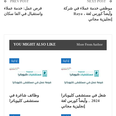
PREV POST
NEXT POST
موظفي خدمة عملاء في شركة
فرص عمل: خدمة عملاء
Raya ، وأيضاً كورس لغة
واستقبال في الفا سكان
إنجليزية مجاني
YOU MIGHT ALSO LIKE
More From Author
إدارية
إدارية
شغل في مستشفى كليوباترا
وظائف شاغرة في
2024 .. وأيضاً كورس لغة
مستشفى كليوباترا
إنجليزية مجاني