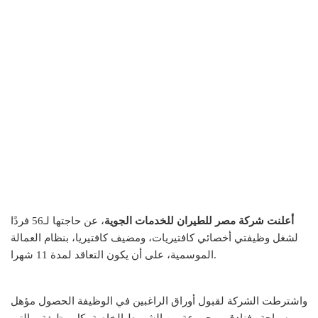
أعلنت شركة مصر للطيران للخدمات الجوية
، عن حاجتها لـ56 فردًا
لشغل وظيفتي أخصائي كافتيريات، ومضيف كافتيريا، بنظام العمالة
الموسمية، على أن يكون التعاقد لمدة 11 شهرا.
واشترطت الشركة لقبول أوراق الراغبين في الوظيفة الحصول مؤهل
سياحة وفنادق ومجموعة من الشروط الخاصة بكل وظيفة، والتي