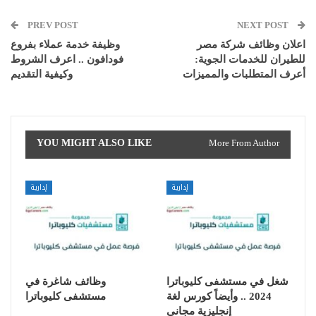
PREV POST
NEXT POST
اعلان وظائف شركة مصر
وظيفة خدمة عملاء بفروع
للطيران للخدمات الجوية:
فودافون .. اعرف الشروط
أعرف المتطلبات والمميزات
وكيفية التقديم
YOU MIGHT ALSO LIKE
More From Author
إدارية
إدارية
شغل في مستشفى كليوباترا
وظائف شاغرة في
2024 .. وأيضاً كورس لغة
مستشفى كليوباترا
إنجليزية مجاني