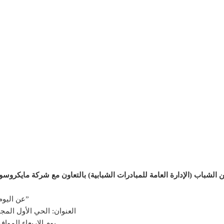
كين الشباب (الإدارة العامة للمبادرات الشبابية) بالتعاون مع شركة مايك
عن اليوم التوظيفي المفتوح لشركة رنين – فرع جديد “مدينة بدر”
العنوان: الحي الأول المج
يوم الاربعاء الموافق 13 من سبتمبر 2023 من الساعة 10ص الى ا