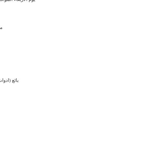
1.
8.بائع (اد