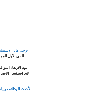
يرجى ملء الاستمارة
الحي الأول المجا
يوم الاربعاء الموافق 13 من سبتمبر 2023 من الساعة 10ص الى ا
لاي استفسار الاتصال علي: 01116000224 / 1220066
لأحدث الوظائف وايام