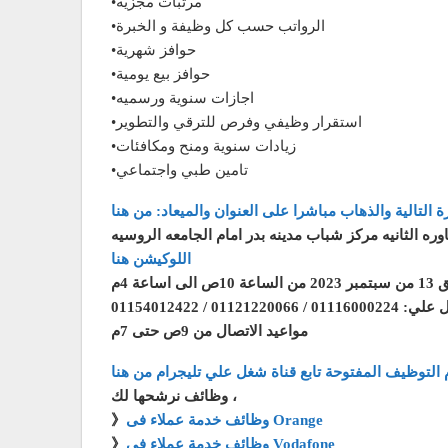
•مرتبات مجزيه
•الرواتب حسب كل وظيفة و الخبرة
•حوافز شهرية
•حوافز بيع يومية
•اجازات سنوية ورسميه
•استقرار وظيفي وفرص للترقي والتطوير
•زيادات سنوية ومنح ومكافئات
•تامين طبي واجتماعي
 التالية والذهاب مباشرا على العنوان والميعاد: من هنا
وره الثانيه مركز شباب مدينه بدر امام الجامعه الروسيه
اللوكيشن هنا
ساعة 4م
0112 / 01154012422
مواعيد الاتصال من 9ص حتى 7م
 التوظيف المفتوحة تابع قناة شغل علي تليجرام من هنا
وظائف نرشحها لك ،
وظائف خدمة عملاء فى Orange
》
وظائف خدمة عملاء فى Vodafone
》