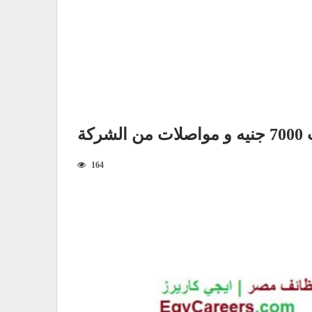
كة
164