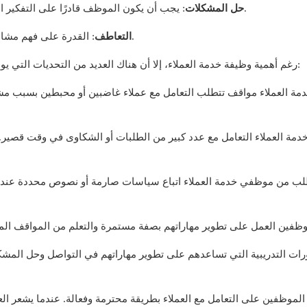
: يجب أن يكون الموظف قادرًا على التفكير السريع وتقديم حلول فورية للمشكلات التي تواجه العملاء.
حل المشكلات
: القدرة على فهم مشاعر العميل وتقديم الدعم اللازم بطريقة محترمة وإنسانية.
التعاطف
رغم أهمية وظيفة خدمة العملاء، إلا أن هناك العديد من التحديات التي يواجهها الموظفون في هذا المجال. من أبرز هذه التحديات:
مة العملاء مواقف تتطلب التعامل مع عملاء غاضبين أو محبطين بسبب مشك
مة العملاء التعامل مع عدد كبير من الطلبات أو الشكاوى في وقت قصير. 
لب من موظفي خدمة العملاء اتباع سياسات صارمة أو نصوص محددة عند التع
ات التدريبية التي تساعدهم على تطوير مهاراتهم في التواصل وحل المش
لموظفين على التعامل مع العملاء بطريقة محترمة وفعالة. عندما يشعر ال