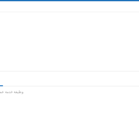
وظيفة خدمة عملاء براتب 7000 جنيه