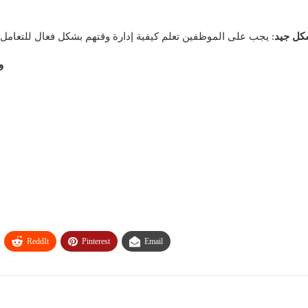
شكل جيد
و
ReddIt
Pinterest
Email