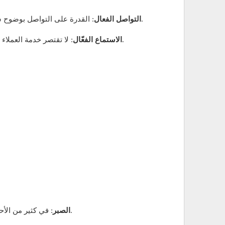
: القدرة على التواصل بوضوح سواء شفويًا أو كتابيًا تعتبر أساسية في التعامل مع العملاء. يجب أن يكون الموظف قادرًا على شرح الأمور بطريقة بسيطة ومباشرة.
التواصل الفعال
: لا تقتصر خدمة العملاء على تقديم المعلومات فقط، بل تشمل أيضًا الاستماع إلى استفسارات وشكاوى العملاء بعناية واهتمام لفهم مشكلاتهم بشكل دقيق.
الاستماع الفعّال
: في كثير من الأحيان، قد يتعامل الموظف مع عملاء محبطين أو غاضبين، لذلك من الضروري التحلي بالصبر والحفاظ على الهدوء في جميع الظروف.
الصبر