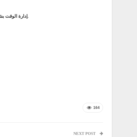
: يجب على الموظفين تعلم كيفية إدارة وقتهم بشكل فعال للتعامل مع عدد كبير من الطلبات دون التأثير على جودة الخدمة.
إدارة الوقت ب
164
NEXT POST