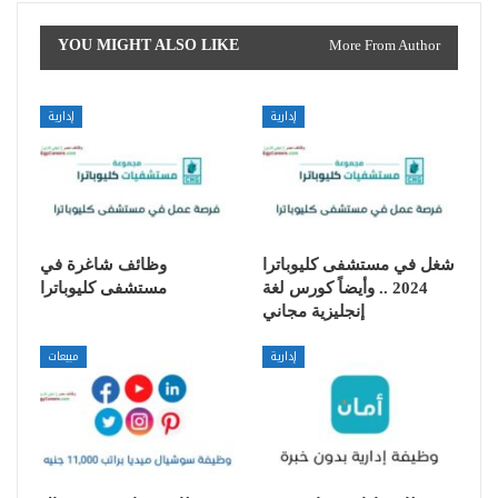
YOU MIGHT ALSO LIKE
More From Author
إدارية
إدارية
شغل في مستشفى كليوباترا
وظائف شاغرة في
2024 .. وأيضاً كورس لغة
مستشفى كليوباترا
إنجليزية مجاني
إدارية
مبيعات