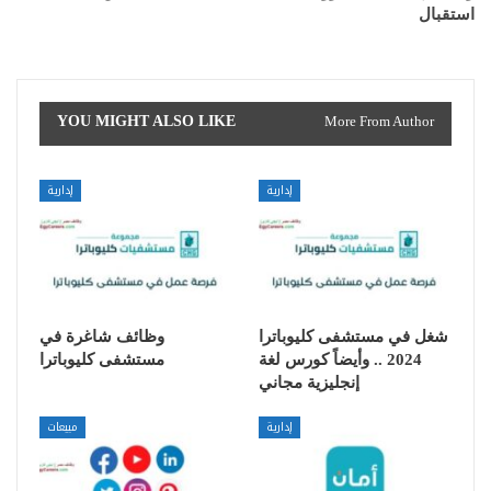
استقبال
YOU MIGHT ALSO LIKE
More From Author
إدارية
إدارية
شغل في مستشفى كليوباترا
وظائف شاغرة في
2024 .. وأيضاً كورس لغة
مستشفى كليوباترا
إنجليزية مجاني
إدارية
مبيعات