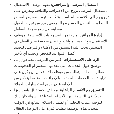
استقبال المرضى والمراجعين
: يقوم موظف الاستقبال
باستقبال المرضى بروح من الاحترافية واللباقة، ويحرص على
توجيههم إلى الأقسام المناسبة وفقًا لحالتهم الصحية والفحص
المطلوب. التعامل الحسن مع المرضى يعزز من تجربة العميل
ويساهم في رفع سمعة المعامل.
إدارة المواعيد
: من ضمن المسؤوليات الأساسية لموظف
الاستقبال هو تنظيم المواعيد وضمان سلاسة سير العمل في
المختبر. يجب عليه التنسيق بين الأطباء والمرضى لتحديد
أفضل المواعيد للفحص وتجنب أي تأخير.
الرد على الاستفسارات
: كثير من المرضى يحتاجون إلى
توضيح حول الخدمات التي يقدمها المختبر أو الفحوصات
المطلوبة. لذلك، يتطلب من موظف الاستقبال أن يكون على
دراية تامة بالخدمات المقدمة والإجراءات المتبعة ليتمكن من
الإجابة على جميع استفسارات العملاء.
التنسيق مع الأقسام الداخلية
: موظف الاستقبال يلعب دورًا
حيويًا في التنسيق بين الأقسام المختلفة ، سواء كان ذلك
لتوجيه عينات التحليل أو لضمان استلام النتائج في الوقت
المحدد. هذه الوظيفة تتطلب قدرة على التواصل الفعّال