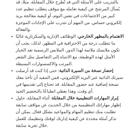
بالتدريب على الأسئلة التي قد تُطرح خلال المقابلة. مثلًا، قد
يُسأل المرشح عن كيفية تعامله مع موقف يتطلب تنظيم عدد
كبير من الاجتماعات في نفس اليوم، أو كيفية معالجة بريد
إلكتروني حساس. من المهم أن تتدرب على الإجابات الموجزة
والفعالة.
الاهتمام بالمظهر الخارجي
: الوظائف الإدارية والسكرتارية غالبًا
ما تتطلب درجة من الاحترافية في المظهر. لذلك، يجب أن
تكون ملابسك ملائمة لهذا الدور. الملابس الرسمية تعد الخيار
الأمثل لهذه الوظيفة، مع الانتباه إلى التفاصيل مثل الشعر
المرتب والاكسسوارات البسيطة.
إحضار نسخة من السيرة الذاتية
: حتى إذا كنت قد أرسلت
سيرتك الذاتية عبر البريد الإلكتروني، فمن المفيد أن تأخذ معك
نسخة إضافية عند حضور المقابلة. قد تحتاج إلى تقديمها في
أي وقت، وهذا يعطي انطباعًا بالتحضير الجيد.
إبراز المهارات التنظيمية خلال المقابلة
: أثناء المقابلة، حاول
إظهار مهاراتك التنظيمية من خلال الحديث عن مواقف سابقة
تطلبت منك تنظيم المهام والمواعيد بشكل فعال. يمكن أن
تذكر أمثلة محددة عن كيفية إدارتك لوقتك وتنظيمك للعمل
خلال تجربة سابقة.