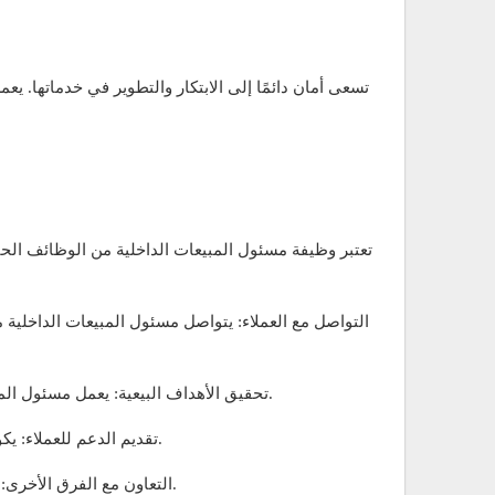
تسعى أمان دائمًا إلى الابتكار والتطوير في خدماتها. 
تعتبر وظيفة مسئول المبيعات الداخلية من الوظائف الحي
التواصل مع العملاء: يتواصل مسئول المبيعات الداخلية م
تحقيق الأهداف البيعية: يعمل مسئول المبيعات على تحقيق أهداف المبيعات المحددة من قبل الإدارة، مما يتطلب منه متابعة الأداء وتقديم تقارير دورية عن المبيعات.
تقديم الدعم للعملاء: يكون مسئول المبيعات هو حلقة الوصل بين الشركة والعملاء، حيث يجب عليه تلبية احتياجات العملاء وحل أي مشكلات تواجههم.
التعاون مع الفرق الأخرى: يتعاون مسئول المبيعات مع فرق التسويق وخدمة العملاء لضمان تقديم تجربة متميزة للعملاء وزيادة نسبة الاحتفاظ بالعملاء.