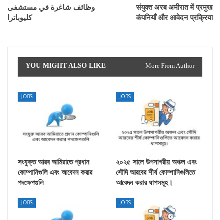
وظائف شاغرة في مستشفى
संयुक्त अरब अमीरात में प्रमुख
كليوباترا
कंपनियाँ और आवेदन प्रक्रिया
YOU MIGHT ALSO LIKE
More From Author
JOBS
JOBS
সংযুক্ত আরব আমিরাতে প্রধান
২০২৫ সালে উপসাগরীয় অঞ্চল এবং
কোম্পানিগুলি এবং আবেদন করার
সৌদি আরবের শীর্ষ কোম্পানিগুলিতে
পদক্ষেপগুলি
আবেদন করার ধাপসমূহ।
JOBS
JOBS