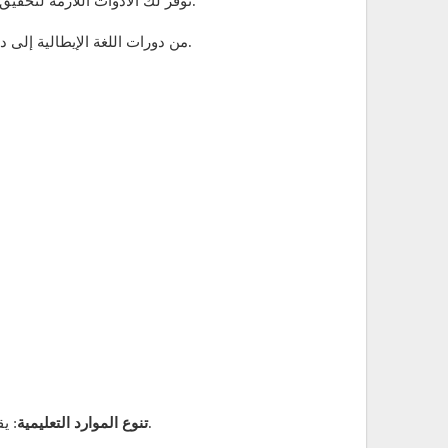
سواء كنت ترغب في تعلم الإيطالية لأغراض العمل أو السفر، فإن الموارد المتاحة عبر الإنترنت، مثل BBC Languages، توفر لك الأدوات اللازمة لتحقيق هذا الهدف.
من دورات اللغة الإيطالية إلى دروس القواعد والمفردات، ستجد كل ما تحتاجه لتطوير مهاراتك اللغوية والوصول إلى مستوى إتقان اللغة الإيطالية الذي تسعى إليه.
: يقدم الموقع دروسًا تفاعلية تشمل مقاطع فيديو، نصوصًا، واختبارات تغطي مواضيع مثل القواعد الأساسية والمفردات اليومية.
تنوع الموارد التعليمية