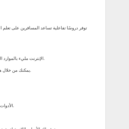
الإنترنت مليء بالموارد الرائعة لـ تعلم اللغة الإيطالية، من تطبيقات تعلم الإيطالية إلى الدورات التفاعلية التي يمكن الوصول إليها من أي مكان وفي أي وقت.
يمكنك من خلال هذه الأدوات تعلم الإيطالية بسهولة وتحسين مهاراتك في التحدث بالإيطالية والنطق بالإيطالية دون الحاجة إلى حضور دروس تقليدية.
سواء كنت ترغب في تحسين النطق بالإيطالية أو تعلم المفردات الإيطالية، توفر BBC Languages الأدوات التي تحتاجها لتحقيق هذا الهدف.