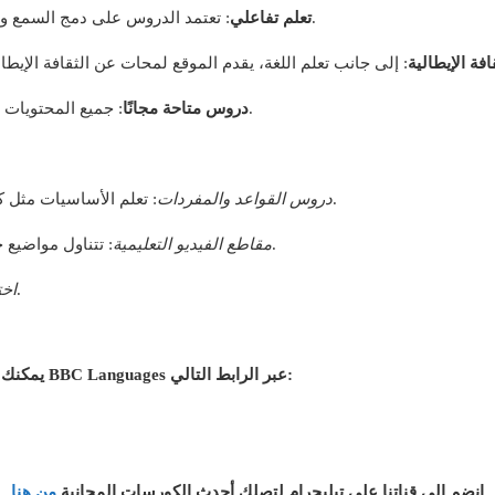
: تعتمد الدروس على دمج السمع والبصر لتعزيز استيعاب النطق الصحيح والمفردات.
تعلم تفاعلي
فة الإيطالية
: جميع المحتويات على الموقع متاحة مجانًا دون الحاجة إلى اشتراك.
دروس متاحة مجانًا
: تعلم الأساسيات مثل كيفية تقديم النفس والتحدث في المواقف اليومية.
دروس القواعد والمفردات
: تتناول مواضيع حياتية مختلفة لتعلم المفردات في سياقها العملي.
مقاطع الفيديو التعليمية
: تقيس مدى استيعاب المتعلم للغة.
اخت
يمكنك البدء في تعلم اللغة الإيطالية مجانًا من خلال زيارة موقع BBC Languages عبر الرابط التالي:
انضم إلى قناتنا على تيليجرام لتصلك أحدث الكورسات المجانية
من هنا