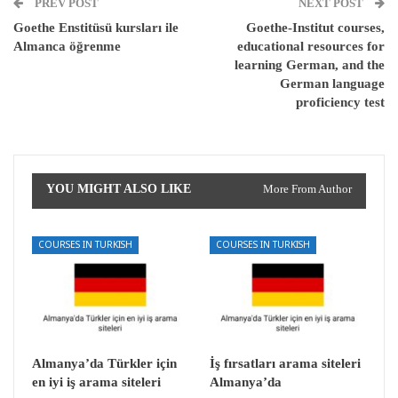
PREV POST
NEXT POST
Goethe Enstitüsü kursları ile
Goethe-Institut courses,
Almanca öğrenme
educational resources for
learning German, and the
German language
proficiency test
YOU MIGHT ALSO LIKE
More From Author
COURSES IN TURKISH
COURSES IN TURKISH
Almanya’da Türkler için
İş fırsatları arama siteleri
en iyi iş arama siteleri
Almanya’da