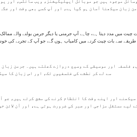
 وسائل موجود ہیں جو موبائل ایپلیکیشنز، ویب سائٹس، اور یو
ن زبان سیکھنا آسان ہو گیا ہے، اور آپ کسی بھی وقت اور جگہ 
 چیت میں مدد دیتا ہے، چاہے آپ جرمنی یا دیگر جرمن بولنے والے ممالک
طریقے سے بات چیت کرنے میں کامیاب ہوں گے، جو آپ کے تجربے کی خوشی 
، فلسفہ اور موسیقی کے وسیع دروازے کھلتے ہیں۔ جرمن زبان کل
سے لے کر نطشے کی فلسفیوں تک، اور اس زبان کا سیک
 سیکھنے اور اپنے وقت کا انتظام کرنے کی مشق کرتے ہیں، جو آ
 لیے مستقل مزاجی اور صبر کی ضرورت ہوتی ہے، اور آن لائن خو