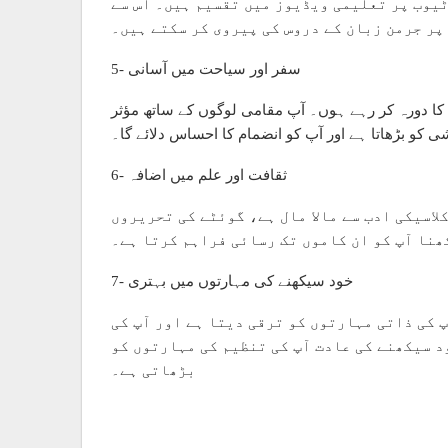
ٹیوب پر تعلیمی ویڈیوز میں تقسیم ہیں۔ اس سے
پر جرمن زبان کے دروس کی پیروی کر سکتے ہیں۔
5- سفر اور سیاحت میں آسانی
 کا دورہ کر رہے ہوں۔ آپ مقامی لوگوں کے ساتھ مؤثر
کو بڑھاتا ہے اور آپ کو انضمام کا احساس دلائے گا۔
6- ثقافت اور علم میں اضافہ
اسیکی ادب سے مالا مال ہے، گوئٹے کی تحریروں
ھنا آپ کو ان کاموں تک رسائی فراہم کرتا ہے۔
7- خود سیکھنے کی مہارتوں میں بہتری
پ کی ذاتی مہارتوں کو ترقی دیتا ہے اور آپ کی
د سیکھنے کی عادت آپ کی تنظیم کی مہارتوں کو
بڑھاتی ہے۔