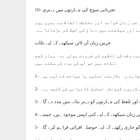
10- تجزیاتی سوچ کی مہارتوں میں بہتری
 جب زبان قواعد اور مختلف الفاظ سے بھری ہو،
ے اور سیکھنے میں دماغ کی لچک کو بڑھاتا ہے۔
جرمن زبان آن لائن سیکھنے کے لیے نکات
یے وقت کی تنظیم کی ضرورت ہوتی ہے۔ یہاں کچھ
نکات ہیں جو آپ کی مدد کر سکتے ہیں:
چاہے وہ ملازمت، تعلیم یا سیاحت کے لیے ہو۔
شش کریں، کیونکہ تسلسل کامیابی کی کلید ہے۔
ور تلفظ کی مہارتوں کو بہتر بنانے میں مدد دے گا۔
 کو جاری رکھنے کے لیے حوصلہ افزائی فراہم کرے گا۔
ئی مضبوط وجوہات موجود ہیں، تو شاید اس زبان