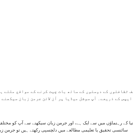
ف ثقافتوں کے دوستوں کے ساتھ بات چیت کرنے کے مواقع ملتے ہ
ایپس کے ذریعے۔ آپ سوشل میڈیا پر آن لائن جرمن زبان سیکھنے 
ا کے رہنماؤں میں سے ایک ہے، اور جرمن زبان سیکھنے سے آپ کو مختل
سائنسی تحقیق یا تعلیمی مطالعے میں دلچسپی رکھتے ہیں تو جرمن زب