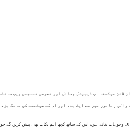
ن لائن سیکھنا اب ڈیجیٹل وسائل اور خصوصی تعلیمی ویب سائٹس
والی زبانوں میں سے ایک ہے، اور اس کے سیکھنے کی مانگ بڑھ ر
آئیں، ہم آپ کو جرمن زبان آن لائن سیکھنے کے لیے 10 وجوہات بتاتے ہیں، اس کے ساتھ کچھ اہم نکا