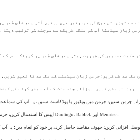
ے سے تجزیاتی سوچ کی مہارتوں میں بہتری آتی ہے، خاص طور پر
من زبان سیکھنا آپ کو منظم طریقے سے سوچنے کی ترغیب دیتا ہ
ثر حکمت عملیوں کی ضرورت ہوتی ہے، خاص طور پر کیونکہ اس کے ل
اضح مقاصد طے کریں: جرمن زبان سیکھنے کے مقاصد کا تعین کریں، 
2- روزانہ مشق کریں: روزانہ چند منٹ کے لیے مشق کرنے کی کو
روزانہ جرمن سنیں: جرمن میں ویڈیوز یا پوڈکاسٹ سنیں، یہ آپ کی سماعت ا
4- ایپس کا استعمال کریں: جرمن زبان سیکھنے کے لیے کئی ایپس موجود ہیں، جیسے Duolingo، Babbel، اور Memrise۔
 حوصلہ افزائی کریں: چھوٹے مقاصد حاصل کرنے پر خود کو انعام دیں؛ یہ آپ
دولت ممکن اور آسان ہو گیا ہے، اور اس زبان سیکھنے کے لیے ک