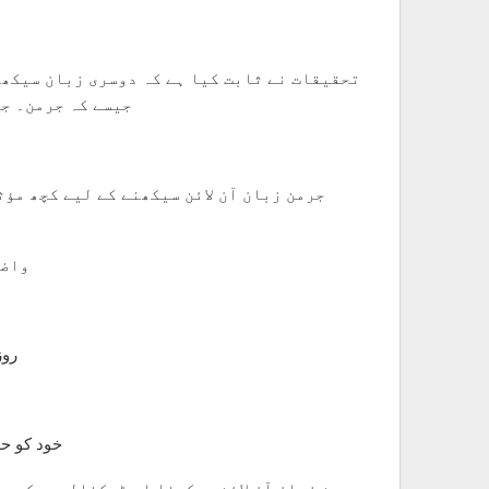
تحقیقات نے ثابت کیا ہے کہ دوسری زبان سیکھن
جیسے کہ جرمن۔ جر
جرمن زبان آن لائن سیکھنے کے لیے کچھ مؤ
1- و
3- 
5- خود کو
جرمن زبان آن لائن سیکھنا اب ٹیکنالوجی کی ب