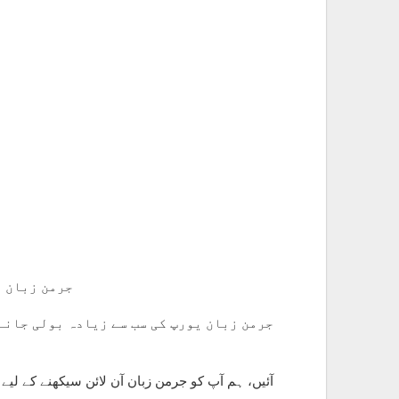
جرمن زبان آ
جرمن زبان یورپ کی سب سے زیادہ بولی جانے 