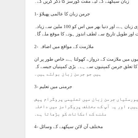
زبان سیکھنے کے لیے مفت کورسز کا ذکر کریں گے۔
1- جرمن زبان کا عالمی پھیلاؤ
جرمن زبان یورپ کی سب سے زیادہ بولی جانے والی زبانوں میں سے ایک ہے، جہاں یہ جرمنی، آسٹریا اور سوئٹزرلینڈ کی سرکاری زبان ہے، اور دنیا بھر میں اس کو 100 ملین سے زیادہ
اور طویل تاریخ سے لطف اندوز ہونے کا موقع ملے گا۔
2- ملازمت کے مواقع میں اضافہ
ں میں ملازمت کے دروازے کھولتا ہے، خاص طور پر ان
ڑی کمپنیاں جیسے کہ BMW، Siemens، اور Volkswagen ہمیشہ ایسے ملازمین کی تلاش میں رہتی
ہیں جو جرمن زبان بولتے ہیں۔
3- جرمنی میں تعلیم
نیورسٹیاں جرمن زبان میں تعلیمی پروگرام پیش
ہیں، اور یہ آپ کے مختلف پروگرامز میں داخلہ
ملنے کے امکانات کو بڑھاتا ہے۔
4- مختلف آن لائن سیکھنے کے وسائل