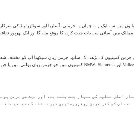
الک میں آسانی سے بات چیت کرنے کا موقع ملے گا اور ایک بھرپور ثقافت 
جرمن کمپنیوں کے بڑھنے کے ساتھ، جرمن زبان سیکھنا آپ کو مختلف شعبو
کمپنیوں میں جو جرمن زبان بولتی ہیں یا جن کا تعلق جرمن کمپنیوں سے ہے۔ ب
ہاں اعلیٰ تعلیم کی معیار بہت بلند ہے، اور بہت سی جرمن یو
نے سے آپ کو کئی جرمن یونیورسٹیوں میں داخلے کے مواقع ملتے 