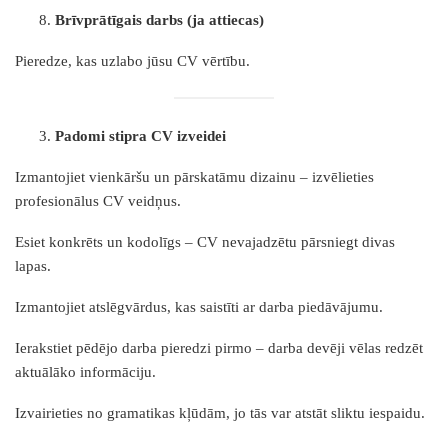
Brīvprātīgais darbs (ja attiecas)
Pieredze, kas uzlabo jūsu CV vērtību.
Padomi stipra CV izveidei
Izmantojiet vienkāršu un pārskatāmu dizainu – izvēlieties
profesionālus CV veidņus.
Esiet konkrēts un kodolīgs – CV nevajadzētu pārsniegt divas
lapas.
Izmantojiet atslēgvārdus, kas saistīti ar darba piedāvājumu.
Ierakstiet pēdējo darba pieredzi pirmo – darba devēji vēlas redzēt
aktuālāko informāciju.
Izvairieties no gramatikas kļūdām, jo tās var atstāt sliktu iespaidu.