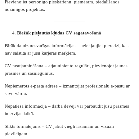
Pievienojiet personīgo pieskārienu, piemēram, piedalīšanos
nozīmīgos projektos.
Biežāk pieļautās kļūdas CV sagatavošanā
Pārāk daudz nesvarīgas informācijas – neiekļaujiet pieredzi, kas
nav saistīta ar jūsu karjeras mērķiem.
CV neatjaunināšana – atjauniniet to regulāri, pievienojot jaunas
prasmes un sasniegumus.
Nepiemērots e-pasta adrese – izmantojiet profesionālu e-pastu ar
savu vārdu.
Nepatiesa informācija – darba devēji var pārbaudīt jūsu prasmes
intervijas laikā.
Slikts formatējums – CV jābūt viegli lasāmam un vizuāli
pievilcīgam.