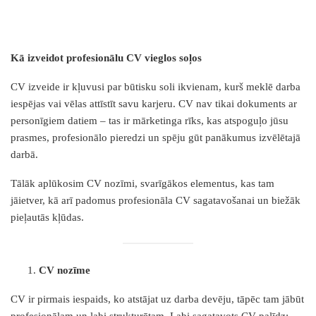
Kā izveidot profesionālu CV vieglos soļos
CV izveide ir kļuvusi par būtisku soli ikvienam, kurš meklē darba
iespējas vai vēlas attīstīt savu karjeru. CV nav tikai dokuments ar
personīgiem datiem – tas ir mārketinga rīks, kas atspoguļo jūsu
prasmes, profesionālo pieredzi un spēju gūt panākumus izvēlētajā
darbā.
Tālāk aplūkosim CV nozīmi, svarīgākos elementus, kas tam
jāietver, kā arī padomus profesionāla CV sagatavošanai un biežāk
pieļautās kļūdas.
CV nozīme
CV ir pirmais iespaids, ko atstājat uz darba devēju, tāpēc tam jābūt