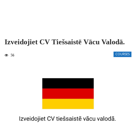
Izveidojiet CV Tiešsaistē Vācu Valodā.
COURSES
56