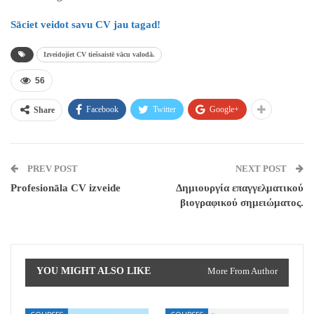
Sāciet veidot savu CV jau tagad!
Izveidojiet CV tiešsaistē vācu valodā.
56
Facebook
Twitter
Google+
Share
PREV POST
NEXT POST
Profesionāla CV izveide
Δημιουργία επαγγελματικού
βιογραφικού σημειώματος.
YOU MIGHT ALSO LIKE
More From Author