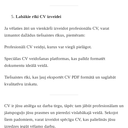
Labākie rīki CV izveidei
Ja vēlaties ātri un vienkārši izveidot profesionālu CV, varat
izmantot dažādus tiešsaistes rīkus, piemēram:
Profesionāli CV veidņi, kurus var viegli pielāgot.
Speciālas CV veidošanas platformas, kas palīdz formatēt
dokumentu ideālā veidā.
Tiešsaistes rīki, kas ļauj eksportēt CV PDF formātā un saglabāt
kvalitatīvu izskatu.
CV ir jūsu atslēga uz darba tirgu, tāpēc tam jābūt profesionālam un
jāatspoguļo jūsu prasmes un pieredzi vislabākajā veidā. Sekojot
šiem padomiem, varat izveidot spēcīgu CV, kas palielinās jūsu
izredzes iegūt vēlamo darbu.