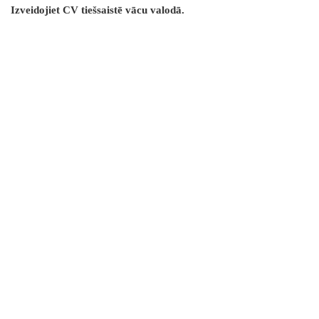
Izveidojiet CV tiešsaistē vācu valodā.