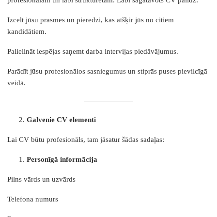
profesionālam un labi strukturētam. Labi sagatavots CV palīdz:
Izcelt jūsu prasmes un pieredzi, kas atšķir jūs no citiem
kandidātiem.
Palielināt iespējas saņemt darba intervijas piedāvājumus.
Parādīt jūsu profesionālos sasniegumus un stiprās puses pievilcīgā
veidā.
Galvenie CV elementi
Lai CV būtu profesionāls, tam jāsatur šādas sadaļas:
Personīgā informācija
Pilns vārds un uzvārds
Telefona numurs