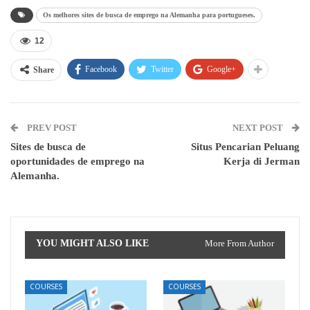
Os melhores sites de busca de emprego na Alemanha para portugueses.
12
Facebook
Twitter
Google+
Share
PREV POST
NEXT POST
Sites de busca de
Situs Pencarian Peluang
oportunidades de emprego na
Kerja di Jerman
Alemanha.
YOU MIGHT ALSO LIKE
More From Author
COURSES
COURSES