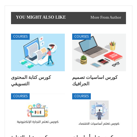
YOU MIGHT ALSO LIKE
More From Author
COURSES
COURSES
كورس اساسيات تصميم
كورس كتابة المحتوى
الجرافيك
التسويقي
COURSES
COURSES