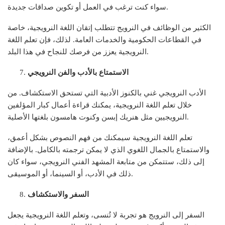
سواء كنت ترغب في العمل أو تكوين صداقات جديدة.
الكثير من الوظائف في النرويج تتطلب إتقان اللغة النرويجية، خاصة
في القطاعات الحكومية والخدمات العامة. لذلك، فإن تعلم اللغة
النرويجية يعزز من فرصك للنجاح في هذا البلد.
الاستمتاع بالأدب والفن النرويجي
الأدب النرويجي غني بالكنوز الأدبية التي تستحق الاستكشاف. من
خلال تعلم اللغة النرويجية، يمكنك قراءة أعمال كبار المؤلفين
النرويجيين مثل هنريك إبسن وكنوت هامسون بلغتها الأصلية.
تعلم اللغة النرويجية سيمكنك من فهم النصوص بشكل أعمق،
والاستمتاع بالجمال اللغوي الذي لا يمكن ترجمته بالكامل. بالإضافة
إلى ذلك، ستتمكن من متابعة المشهد الفني النرويجي، سواء كان
ذلك في الأدب، أو السينما، أو الموسيقى.
السفر والاستكشاف
السفر إلى النرويج هو تجربة لا تُنسى، وتعلم اللغة النرويجية يجعل