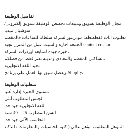
تفاصيل الوظيفة
مجال الوظيفة تسويق ومبيعات تخصص الوظيفة تسويق إلكترونى/
سوشيال ميديا
مطلوب اناث فقطططط مودريتور لشركه سلطانا للساعات فالمقطم
الجمعه اجازه والسبت عمل من المنزل تجيد content creator
خبره جيده لمتابعه اوردرات الشركه .
لساكنى المقطم والمعادى ومدينه نصر فقط من فضلكم..
تجيد اللغه الانجليزيه
ويفضل سبق لها العمل علي برنامج Shopify.
متطلبات الوظيفة
مستوي الخبرة إدارة عُليا
الجنس المطلوب أنثى
اللغة الانجليزية جيد جدا
السن المطلوب 25 – 40 سنة
الحاسب الآلي جيد جدا
المؤهل المطلوب مؤهل عالي ( كلية الحاسبات والمعلومات / الذكاء