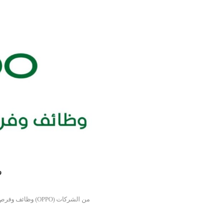
و
وظائف وفرص 