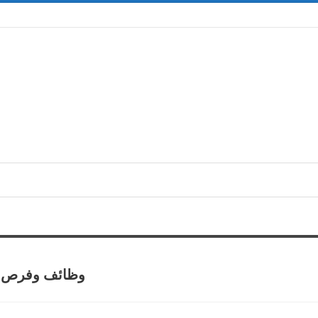
وظائف وفرص عم