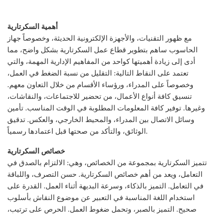
أهمية السكرتارية
مع ظهور التقنيات، والأجهزة الإلكترونية الحديثة، وخصوصاً جهاز
الحاسوب ساهم بتطوير قطاع عمل السكرتارية بشكل واضح، مما
أدى إلى زيادة أهميتها كواحد من المفاهيم الإدارية المهمة، والتي
تعتمد على النقاط التالية: التقليل من نسبة الضغط في العمل،
وخصوصاً على المدراء، ورؤساء الأقسام من خلال التعاون معهم.
تنسيق كافة أنواع الأعمال، من تحضير للاجتماعات، والنقاشات،
وغيرها. توفير كافة المعلومات المطلوبة في الوقت المناسب. تأمين
وسائل الاتصال بين المدراء، والمحيط الخارجي، والعكس. تدقيق
الوثائق، والتأكد من صحتها قبل اعتمادها رسمياً.
خصائص السكرتارية
تتميز السكرتارية بمجموعة من الخصائص، وهي: الالتزام بالصدق في
التعامل، ويعد من أهم خصائص السكرتارية. حسن التصرف، واللباقة
في التعامل. التميز بالذكاء، وسرعة البديهة أثناء العمل. القدرة على
استخدام اللغة المناسبة في التعبير عن موضوع النقاش بأسلوب
صحيح. التميز بالصبر، وتحمل ضغوط العمل. الحرص على ترتيب،