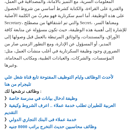
المعلومات السرية، مع التميز بالأمانة، والمصداقية في العمل،
والقدرة على القراءة، والكتابة كشرط أساسي من شروط الحصول
على هذه الوظيفة. أما اسم سكرتارية فهو معربٌ من الكلمة الأصلية
Secretary، والتي تم اشتقاقها من مصطلح Secret، ومعناها السر،
للإشارة إلى أهمية هذه الوظيفة، حيث تكون مسؤولة عن متابعة كافة
الأوراق، والمستندات، والوثائق المرتبطة بالعمل قبل وصولها إلى
المدير، أو المسؤول عن الإدارة، ومع التطور الزمني صار من
الضروري وجود وظيفة السكرتارية في أغلب منشآت العمل، مثل:
المؤسسات، والشركات، والعيادات الطبية، ومكاتب المحاماة،
وغيرها.
لأحدث الوظائف وايام التوظيف المفتوحة تابع قناة شغل علي
تليجرام من هنا
وظائف نرشحها لك :
وظيفة ادخال بيانات في مدرسة خاصة
》
العربية للطيران تطلب خدمة عملاء .. اعرف الشروط وكيفية
》
التقديم
خدمة عملاء فى البنك التجاري الدولي
》
وظائف محاسبين حديث التخرج براتب 8000 جنيه
》